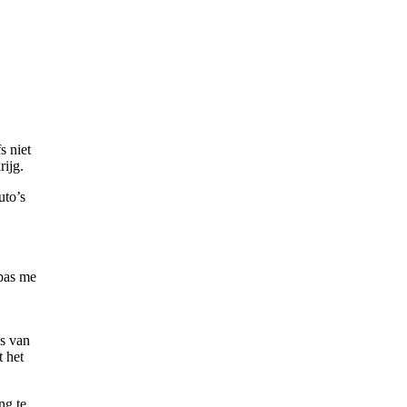
s niet
rijg.
uto’s
 pas me
ks van
t het
ng te