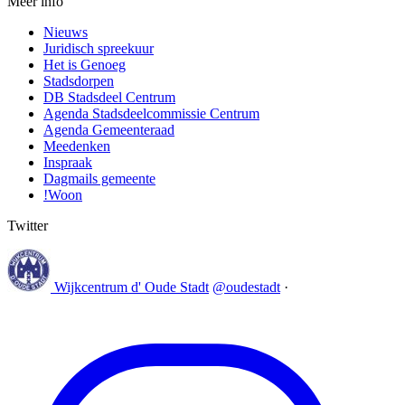
Meer info
Nieuws
Juridisch spreekuur
Het is Genoeg
Stadsdorpen
DB Stadsdeel Centrum
Agenda Stadsdeelcommissie Centrum
Agenda Gemeenteraad
Meedenken
Inspraak
Dagmails gemeente
!Woon
Twitter
Wijkcentrum d' Oude Stadt
@oudestadt
·