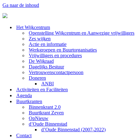
Ga naar de inhoud
Het Wijkcentrum
Openstelling Wijkcentrum en Aanwezige vrijwilligers
Zes wijken
Actie en informatie
Werkgroepen en Buurtorganisaties
Vrijwilligers en procedures
De Wijkraad
Dagelijks Bestuur
Vertrouwenscontactpersoon
Doneren
ANBI
Activiteiten en Faciliteiten
Agenda
Buurtkranten
Binnenkrant 2.0
Buurtkrant Zeven
OpNieuw
d’Oude Binnenstad
d’Oude Binnenstad (2007-2022)
Contact