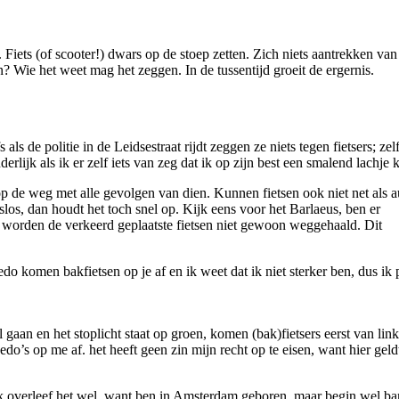
. Fiets (of scooter!) dwars op de stoep zetten. Zich niets aantrekken van
? Wie het weet mag het zeggen. In de tussentijd groeit de ergernis.
ls de politie in de Leidsestraat rijdt zeggen ze niets tegen fietsers; zelf
rlijk als ik er zelf iets van zeg dat ik op zijn best een smalend lachje k
op de weg met alle gevolgen van dien. Kunnen fietsen ook niet net als a
slos, dan houdt het toch snel op. Kijk eens voor het Barlaeus, ben er
 worden de verkeerd geplaatste fietsen niet gewoon weggehaald. Dit
edo komen bakfietsen op je af en ik weet dat ik niet sterker ben, dus ik
 gaan en het stoplicht staat op groen, komen (bak)fietsers eerst van lin
o’s op me af. het heeft geen zin mijn recht op te eisen, want hier geld
 Ik overleef het wel, want ben in Amsterdam geboren, maar begin wel ba