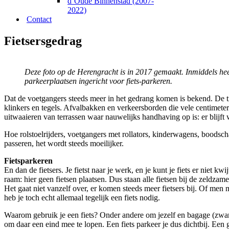
d’Oude Binnenstad (2007-
2022)
Contact
Fietsersgedrag
Deze foto op de Herengracht is in 2017 gemaakt. Inmiddels he
parkeerplaatsen ingericht voor fiets-parkeren.
Dat de voetgangers steeds meer in het gedrang komen is bekend. De tro
klinkers en tegels. Afvalbakken en verkeersborden die vele centimeter
uitwaaieren van terrassen waar nauwelijks handhaving op is: er blijft w
Hoe rolstoelrijders, voetgangers met rollators, kinderwagens, boodsch
passeren, het wordt steeds moeilijker.
Fietsparkeren
En dan de fietsers. Je fietst naar je werk, en je kunt je fiets er niet 
raam: hier geen fietsen plaatsen. Dus staan alle fietsen bij de zeldzam
Het gaat niet vanzelf over, er komen steeds meer fietsers bij. Of men
heb je toch echt allemaal tegelijk een fiets nodig.
Waarom gebruik je een fiets? Onder andere om jezelf en bagage (zwa
om daar een eind mee te lopen. Een fiets parkeer je dus dichtbij. Een 