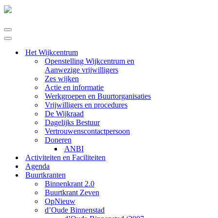
Navigatie
Menu
Navigatie
Menu
Het Wijkcentrum
Openstelling Wijkcentrum en
Aanwezige vrijwilligers
Zes wijken
Actie en informatie
Werkgroepen en Buurtorganisaties
Vrijwilligers en procedures
De Wijkraad
Dagelijks Bestuur
Vertrouwenscontactpersoon
Doneren
ANBI
Activiteiten en Faciliteiten
Agenda
Buurtkranten
Binnenkrant 2.0
Buurtkrant Zeven
OpNieuw
d’Oude Binnenstad