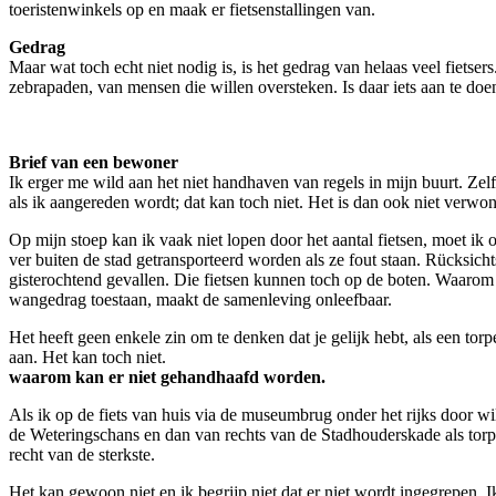
toeristenwinkels op en maak er fietsenstallingen van.
Gedrag
Maar wat toch echt niet nodig is, is het gedrag van helaas veel fietsers
zebrapaden, van mensen die willen oversteken. Is daar iets aan te doen
Brief van een bewoner
Ik erger me wild aan het niet handhaven van regels in mijn buurt. Zelfs a
als ik aangereden wordt; dat kan toch niet. Het is dan ook niet verwonde
Op mijn stoep kan ik vaak niet lopen door het aantal fietsen, moet ik 
ver buiten de stad getransporteerd worden als ze fout staan. Rücksicht
gisterochtend gevallen. Die fietsen kunnen toch op de boten. Waarom
wangedrag toestaan, maakt de samenleving onleefbaar.
Het heeft geen enkele zin om te denken dat je gelijk hebt, als een torp
aan. Het kan toch niet.
waarom kan er niet gehandhaafd worden.
Als ik op de fiets van huis via de museumbrug onder het rijks door wil
de Weteringschans en dan van rechts van de Stadhouderskade als torped
recht van de sterkste.
Het kan gewoon niet en ik begrijp niet dat er niet wordt ingegrepen.