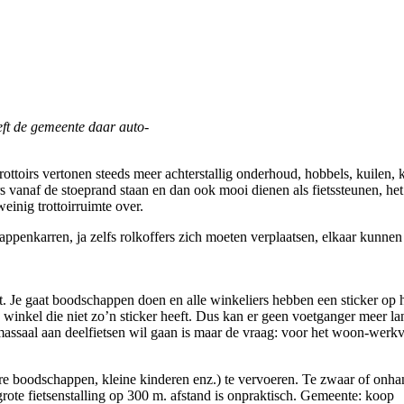
eft de gemeente daar auto-
ttoirs vertonen steeds meer achterstallig onderhoud, hobbels, kuilen, 
s vanaf de stoeprand staan en dan ook mooi dienen als fietssteunen, het
einig trottoirruimte over.
appenkarren, ja zelfs rolkoffers zich moeten verplaatsen, elkaar kunnen
kwijt. Je gaat boodschappen doen en alle winkeliers hebben een sticker op 
e winkel die niet zo’n sticker heeft. Dus kan er geen voetganger meer la
 massaal aan deelfietsen wil gaan is maar de vraag: voor het woon-werk
re boodschappen, kleine kinderen enz.) te vervoeren. Te zwaar of onha
grote fietsenstalling op 300 m. afstand is onpraktisch. Gemeente: koop