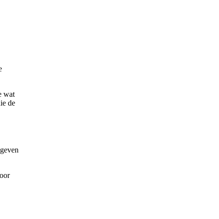
e
e wat
ie de
 geven
voor