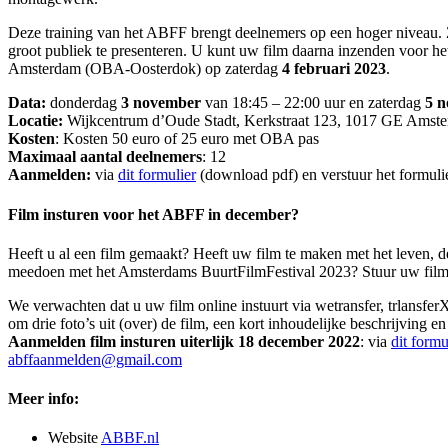
Deze training van het ABFF brengt deelnemers op een hoger niveau. 
groot publiek te presenteren. U kunt uw film daarna inzenden voor he
Amsterdam (OBA-Oosterdok) op zaterdag
4 februari 2023
.
Data:
donderdag
3 november
van 18:45 – 22:00 uur en zaterdag
5 
Locatie:
Wijkcentrum d’Oude Stadt, Kerkstraat 123, 1017 GE Amst
Kosten
: Kosten 50 euro of 25 euro met OBA pas
Maximaal aantal deelnemers
: 12
Aanmelden:
via
dit formulier
(download pdf) en verstuur het formuli
Film insturen voor het ABFF in december?
Heeft u al een film gemaakt? Heeft uw film te maken met het leven, 
meedoen met het Amsterdams BuurtFilmFestival 2023? Stuur uw film i
We verwachten dat u uw film online instuurt via wetransfer, trlansfe
om drie foto’s uit (over) de film, een kort inhoudelijke beschrijving en e
Aanmelden film insturen uiterlijk 18 december 2022
: via
dit formu
abffaanmelden@gmail.com
Meer info:
Website
ABBF.nl