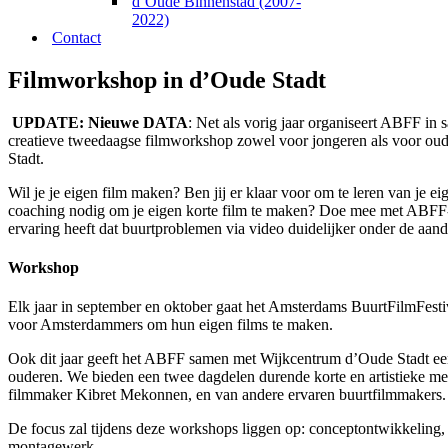
d’Oude Binnenstad (2007-
2022)
Contact
Filmworkshop in d’Oude Stadt
UPDATE: Nieuwe DATA
: Net als vorig jaar organiseert ABFF i
creatieve tweedaagse filmworkshop zowel voor jongeren als voor o
Stadt.
Wil je je eigen film maken? Ben jij er klaar voor om te leren van je e
coaching nodig om je eigen korte film te maken? Doe mee met ABFF-L
ervaring heeft dat buurtproblemen via video duidelijker onder de aan
Workshop
Elk jaar in september en oktober gaat het Amsterdams BuurtFilmFest
voor Amsterdammers om hun eigen films te maken.
Ook dit jaar geeft het ABFF samen met Wijkcentrum d’Oude Stadt een
ouderen. We bieden een twee dagdelen durende korte en artistieke m
filmmaker Kibret Mekonnen, en van andere ervaren buurtfilmmakers.
De focus zal tijdens deze workshops liggen op: conceptontwikkeling,
montagewerk.