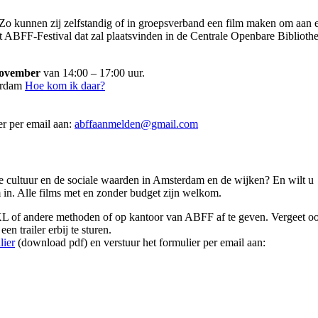
Zo kunnen zij zelfstandig of in groepsverband een film maken om aan 
t ABFF-Festival dat zal plaatsvinden in de Centrale Openbare Biblioth
november
van 14:00 – 17:00 uur.
erdam
Hoe kom ik daar?
er per email aan:
abffaanmelden@gmail.com
de cultuur en de sociale waarden in Amsterdam en de wijken? En wilt u
n. Alle films met en zonder budget zijn welkom.
rXL of andere methoden of op kantoor van ABFF af te geven. Vergeet oo
en trailer erbij te sturen.
lier
(download pdf) en verstuur het formulier per email aan: