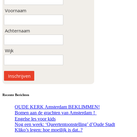
Voornaam
Achternaam
Wijk
Inschrijven
Recente Berichten
OUDE KERK Amsterdam BEKLIMMEN!
Bomen aan de grachten van Amsterdam！
Engelse les voor kids
Nog een week: ‘Queertentoonstelling’ d’Oude Stadt
Kliko’s legen: hoe moeilijk is dat..?