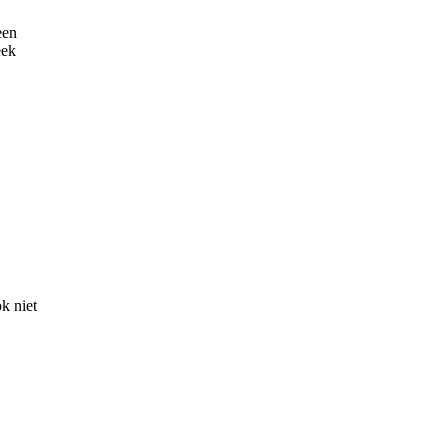
een
eek
k niet