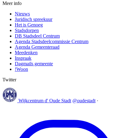
Meer info
Nieuws
Juridisch spreekuur
Het is Genoeg
Stadsdorpen
DB Stadsdeel Centrum
Agenda Stadsdeelcommissie Centrum
Agenda Gemeenteraad
Meedenken
Inspraak
Dagmails gemeente
!Woon
Twitter
Wijkcentrum d' Oude Stadt
@oudestadt
·