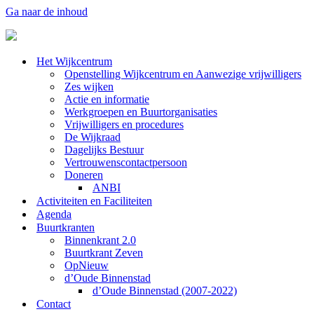
Ga naar de inhoud
Het Wijkcentrum
Openstelling Wijkcentrum en Aanwezige vrijwilligers
Zes wijken
Actie en informatie
Werkgroepen en Buurtorganisaties
Vrijwilligers en procedures
De Wijkraad
Dagelijks Bestuur
Vertrouwenscontactpersoon
Doneren
ANBI
Activiteiten en Faciliteiten
Agenda
Buurtkranten
Binnenkrant 2.0
Buurtkrant Zeven
OpNieuw
d’Oude Binnenstad
d’Oude Binnenstad (2007-2022)
Contact