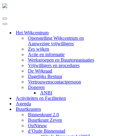
Navigatie
Menu
Navigatie
Menu
Het Wijkcentrum
Openstelling Wijkcentrum en
Aanwezige vrijwilligers
Zes wijken
Actie en informatie
Werkgroepen en Buurtorganisaties
Vrijwilligers en procedures
De Wijkraad
Dagelijks Bestuur
Vertrouwenscontactpersoon
Doneren
ANBI
Activiteiten en Faciliteiten
Agenda
Buurtkranten
Binnenkrant 2.0
Buurtkrant Zeven
OpNieuw
d’Oude Binnenstad