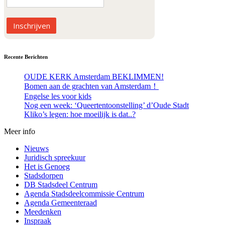
Inschrijven
Recente Berichten
OUDE KERK Amsterdam BEKLIMMEN!
Bomen aan de grachten van Amsterdam！
Engelse les voor kids
Nog een week: ‘Queertentoonstelling’ d’Oude Stadt
Kliko’s legen: hoe moeilijk is dat..?
Meer info
Nieuws
Juridisch spreekuur
Het is Genoeg
Stadsdorpen
DB Stadsdeel Centrum
Agenda Stadsdeelcommissie Centrum
Agenda Gemeenteraad
Meedenken
Inspraak