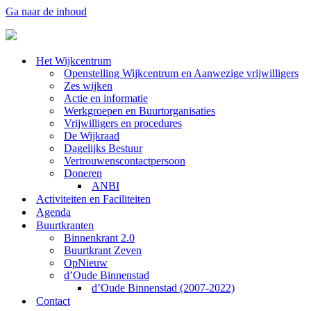
Ga naar de inhoud
Het Wijkcentrum
Openstelling Wijkcentrum en Aanwezige vrijwilligers
Zes wijken
Actie en informatie
Werkgroepen en Buurtorganisaties
Vrijwilligers en procedures
De Wijkraad
Dagelijks Bestuur
Vertrouwenscontactpersoon
Doneren
ANBI
Activiteiten en Faciliteiten
Agenda
Buurtkranten
Binnenkrant 2.0
Buurtkrant Zeven
OpNieuw
d’Oude Binnenstad
d’Oude Binnenstad (2007-2022)
Contact