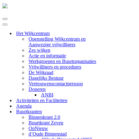
Navigatie
Menu
Navigatie
Menu
Het Wijkcentrum
Openstelling Wijkcentrum en
Aanwezige vrijwilligers
Zes wijken
Actie en informatie
Werkgroepen en Buurtorganisaties
Vrijwilligers en procedures
De Wijkraad
Dagelijks Bestuur
Vertrouwenscontactpersoon
Doneren
ANBI
Activiteiten en Faciliteiten
Agenda
Buurtkranten
Binnenkrant 2.0
Buurtkrant Zeven
OpNieuw
d’Oude Binnenstad