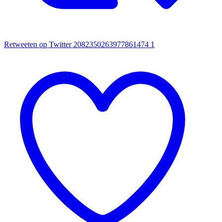
Retweeten op Twitter 2082350263977861474
1