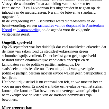
Vroege de wethouder “naar aanleiding van de stukken ter
kennisname 13 en 14 voortaan iets uitgebreider in te gaan op de
inhoud van de raadsadressen. Nu zijn de brieven te standaard
opgesteld”.
In de vergadering van 5 september werd dit raadsadres en de
beantwoording, en een
raadsadres van de dorpsraad in Amsterdam
Noord
en
beantwoording
op de agenda voor de volgende
vergadering gezet.
Ongelijk speelveld
Op 26 september was het duidelijk dat veel raadsleden erkenden dat
de gang van zaken rond de stadsdeelverkiezingen geeen
schoonheidsprijs verdient. Dat er beslist geen gelijk speelveld
bestond tussen onafhankelijke kandidaten enerzijds en de
kandidaten van de politieke partijen anderzijds. De
stadsdeelcommissies die nu alleen uit politici van gevestigde
politieke partijen bestaan moeten ervoor waken geen partijpolitiek te
bedrijven.
Het bestuurlijk stelsel is nu eenmaal een feit, en we moeten het er
voor nu mee doen. Er moet wel tijdig een evaluatie van het stelsel
komen, die komt er. Dat bewoners niet vertegenwoordigd zijn is
betrekkelijk: ook de leden van de stadsdeelcommissies zijn
bewoners.
Meer zeggenschap