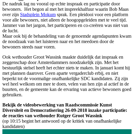
De nadruk lag nu vooral op echte inspraak en participatie door
bewoners. Het begon al met het inspreekhalfuur waarin Bob Maas
over zijn
Stadsplein Mokum
sprak. Een pleidooi voor een platform
voor alle bewoners, niet alleen de hoogopgeleiden met te veel tijd.
Jammer van het jargon, het participeren en co-creëren was niet van
de lucht.
Maar ook bij de behandeling van de genoemde agendapunten kwam
de noodzaak van het luisteren naar en het meedoen door de
bewoners steeds naar voren.
Ook wethouder Groot Wassink maakte duidelijk dat inspraak en
zeggenschap door Amsterdammers noodzakelijk zijn. Met het
bestuurlijk stelsel heeft het echter niets te maken. In januari komt hij
met plannen daarover. Geen aparte vergaderclub erbij, en niet
beperkt tot de voormalige onafhankelijke SDC kandidaten. Zij zijn
wel heel welkom om mee te doen, velen van hen zijn al actief in de
buurten, en de gemeente kan de ervaring van actieve bewoners goed
gebruiken.
Bekijk de videobewerking van Raadscommissie Kunst
Diversiteit en Democratisering 26-09-2018 inzake participatie:
de reacties van wethouder Rutger Groot Wassink
(op 10:15 begint het antwoord op de kritiek van onafhankelijke
kandidaten)