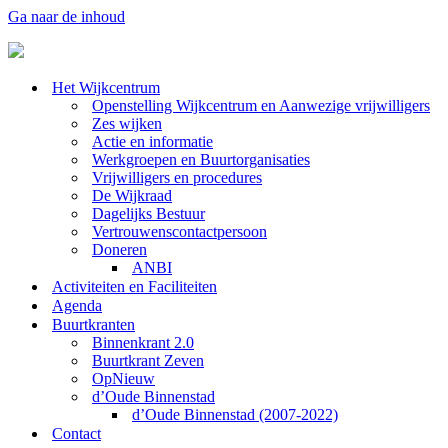
Ga naar de inhoud
Het Wijkcentrum
Openstelling Wijkcentrum en Aanwezige vrijwilligers
Zes wijken
Actie en informatie
Werkgroepen en Buurtorganisaties
Vrijwilligers en procedures
De Wijkraad
Dagelijks Bestuur
Vertrouwenscontactpersoon
Doneren
ANBI
Activiteiten en Faciliteiten
Agenda
Buurtkranten
Binnenkrant 2.0
Buurtkrant Zeven
OpNieuw
d’Oude Binnenstad
d’Oude Binnenstad (2007-2022)
Contact