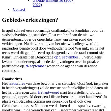
d’Oude Binnenstad (2007-
2022)
Contact
Gebiedsverkiezingen?
In april schreef een voormalige onafhankelijke kandidaat voor de
stadsdeelverkiezing stadsdeel Oost een brief aan de nieuwe
gemeenteraad over de oneerlijke gang van zaken rond die
verkiezingen. Na de vorming van het nieuwe college werd dit
raadsadres beantwoord door wethouder Groot Wassink, en na het
reces werd dit gepubliceerd op de agenda van de raadscommissie
Kunst, Diversiteit en Democratie
op 5 september
… Vervolgens
kwam het onderwerp, alsmede de opvattingen over inspraak en
participatie op
26 september
weer op de agenda van dezelfde
commissie.
Raadsadres
Het
raadsadres
van deze bewoner van stadsdeel Oost (ook inspreker
in beide vergaderingen) zal de meeste onafhankelijke kandidaten uit
het hart gegrepen zijn.
Het antwoord
mag teleurstellend worden
genoemd, opgesteld door een kille ambtenaar die niet kan lezen? In
plaats van Stadsdeelcommissies spreekt de brief ook over
Gebiedscommissies. Net toen we dachten dat de spraakverwarring
voorbij was. In de vergadering van 5 september verzoekt raadslid