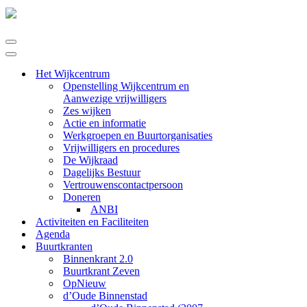
Navigatie
Menu
Navigatie
Menu
Het Wijkcentrum
Openstelling Wijkcentrum en
Aanwezige vrijwilligers
Zes wijken
Actie en informatie
Werkgroepen en Buurtorganisaties
Vrijwilligers en procedures
De Wijkraad
Dagelijks Bestuur
Vertrouwenscontactpersoon
Doneren
ANBI
Activiteiten en Faciliteiten
Agenda
Buurtkranten
Binnenkrant 2.0
Buurtkrant Zeven
OpNieuw
d’Oude Binnenstad