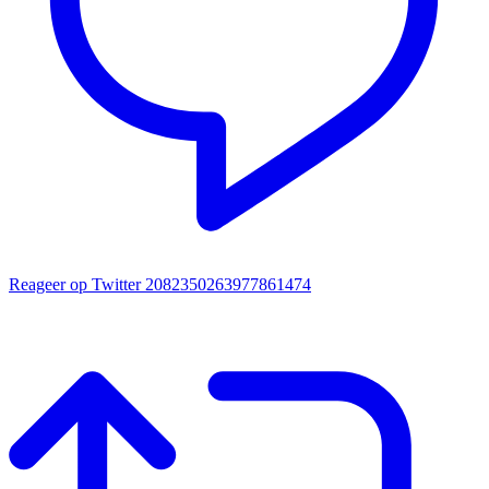
Reageer op Twitter 2082350263977861474