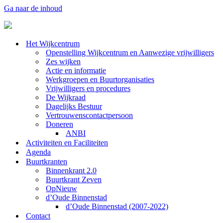
Ga naar de inhoud
Het Wijkcentrum
Openstelling Wijkcentrum en Aanwezige vrijwilligers
Zes wijken
Actie en informatie
Werkgroepen en Buurtorganisaties
Vrijwilligers en procedures
De Wijkraad
Dagelijks Bestuur
Vertrouwenscontactpersoon
Doneren
ANBI
Activiteiten en Faciliteiten
Agenda
Buurtkranten
Binnenkrant 2.0
Buurtkrant Zeven
OpNieuw
d’Oude Binnenstad
d’Oude Binnenstad (2007-2022)
Contact