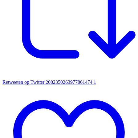
Retweeten op Twitter 2082350263977861474
1