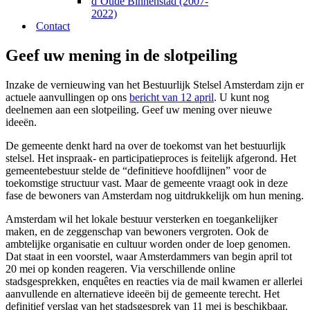
d’Oude Binnenstad (2007-
2022)
Contact
Geef uw mening in de slotpeiling
Inzake de vernieuwing van het Bestuurlijk Stelsel Amsterdam zijn er
actuele aanvullingen op ons
bericht van 12 april
. U kunt nog
deelnemen aan een slotpeiling. Geef uw mening over nieuwe
ideeën.
De gemeente denkt hard na over de toekomst van het bestuurlijk
stelsel. Het inspraak- en participatieproces is feitelijk afgerond. Het
gemeentebestuur stelde de “definitieve hoofdlijnen” voor de
toekomstige structuur vast. Maar de gemeente vraagt ook in deze
fase de bewoners van Amsterdam nog uitdrukkelijk om hun mening.
Amsterdam wil het lokale bestuur versterken en toegankelijker
maken, en de zeggenschap van bewoners vergroten. Ook de
ambtelijke organisatie en cultuur worden onder de loep genomen.
Dat staat in een voorstel, waar Amsterdammers van begin april tot
20 mei op konden reageren. Via verschillende online
stadsgesprekken, enquêtes en reacties via de mail kwamen er allerlei
aanvullende en alternatieve ideeën bij de gemeente terecht. Het
definitief verslag van het stadsgesprek van 11 mei is beschikbaar.