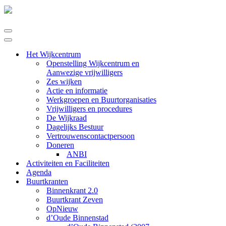
Navigatie
Menu
Navigatie
Menu
Het Wijkcentrum
Openstelling Wijkcentrum en
Aanwezige vrijwilligers
Zes wijken
Actie en informatie
Werkgroepen en Buurtorganisaties
Vrijwilligers en procedures
De Wijkraad
Dagelijks Bestuur
Vertrouwenscontactpersoon
Doneren
ANBI
Activiteiten en Faciliteiten
Agenda
Buurtkranten
Binnenkrant 2.0
Buurtkrant Zeven
OpNieuw
d’Oude Binnenstad