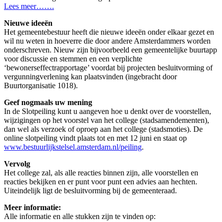
Lees meer…….
Nieuwe ideeën
Het gemeentebestuur heeft die nieuwe ideeën onder elkaar gezet en
wil nu weten in hoeverre die door andere Amsterdammers worden
onderschreven. Nieuw zijn bijvoorbeeld een gemeentelijke buurtapp
voor discussie en stemmen en een verplichte
‘bewonerseffectrapportage’ voordat bij projecten besluitvorming of
vergunningverlening kan plaatsvinden (ingebracht door
Buurtorganisatie 1018).
Geef nogmaals uw mening
In de Slotpeiling kunt u aangeven hoe u denkt over de voorstellen,
wijzigingen op het voorstel van het college (stadsamendementen),
dan wel als verzoek of oproep aan het college (stadsmoties). De
online slotpeiling vindt plaats tot en met 12 juni en staat op
www.bestuurlijkstelsel.amsterdam.nl/peiling
.
Vervolg
Het college zal, als alle reacties binnen zijn, alle voorstellen en
reacties bekijken en er punt voor punt een advies aan hechten.
Uiteindelijk ligt de besluitvorming bij de gemeenteraad.
Meer informatie:
Alle informatie en alle stukken zijn te vinden op: