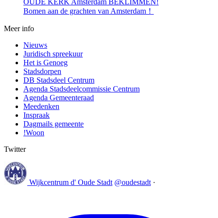
OUDE KERK Amsterdam BEKLIMMEN!
Bomen aan de grachten van Amsterdam！
Meer info
Nieuws
Juridisch spreekuur
Het is Genoeg
Stadsdorpen
DB Stadsdeel Centrum
Agenda Stadsdeelcommissie Centrum
Agenda Gemeenteraad
Meedenken
Inspraak
Dagmails gemeente
!Woon
Twitter
Wijkcentrum d' Oude Stadt
@oudestadt
·