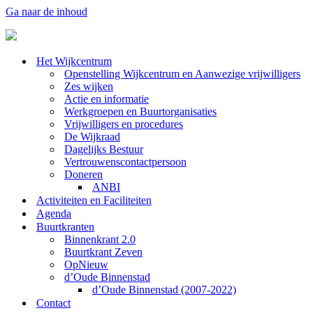
Ga naar de inhoud
Het Wijkcentrum
Openstelling Wijkcentrum en Aanwezige vrijwilligers
Zes wijken
Actie en informatie
Werkgroepen en Buurtorganisaties
Vrijwilligers en procedures
De Wijkraad
Dagelijks Bestuur
Vertrouwenscontactpersoon
Doneren
ANBI
Activiteiten en Faciliteiten
Agenda
Buurtkranten
Binnenkrant 2.0
Buurtkrant Zeven
OpNieuw
d’Oude Binnenstad
d’Oude Binnenstad (2007-2022)
Contact