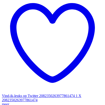
Vind-ik-leuks op Twitter 2082350263977861474
1
X
2082350263977861474
meer ...