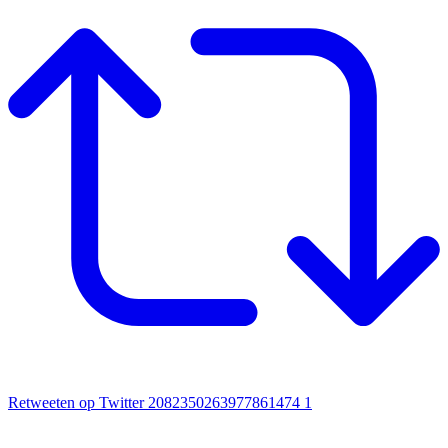
Retweeten op Twitter 2082350263977861474
1