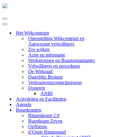
Navigatie
Menu
Navigatie
Menu
Het Wijkcentrum
Openstelling Wijkcentrum en
Aanwezige vrijwilligers
Zes wijken
Actie en informatie
Werkgroepen en Buurtorganisaties
Vrijwilligers en procedures
De Wijkraad
Dagelijks Bestuur
Vertrouwenscontactpersoon
Doneren
ANBI
Activiteiten en Faciliteiten
Agenda
Buurtkranten
Binnenkrant 2.0
Buurtkrant Zeven
OpNieuw
d’Oude Binnenstad