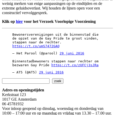
weinig merken van enige aanpassingen op de eindtijden en de
extreme geluidsoverlast. Wij houden de lijnen open voor een
constructief vervolggesprek.
Klik op
hier
voor het Verzoek Voorlopige Voorziening
Bewonersverenigingen uit de binnenstad die
de opzet van de Gay Pride te groot vinden,
stappen naar de rechter.
https://t.co/umS7472GAQ
— Het Parool (@parool)
29 juni 2016
Binnenstadbewoners stappen naar rechter om
bezwaren Gay Pride
https://t.co/zUFCj3sJRa
— AT5 (@AT5)
29 juni 2016
Zoeken
zoek
Adres en openingstijden
Kerkstraat 123
1017 GE Amsterdam
06 45781932
Voor inloop geopend op dinsdag, woensdag en donderdag van
10:00 – 17:00 uur en op maandag en vrijdag van 13.30 – 17.00 uur.