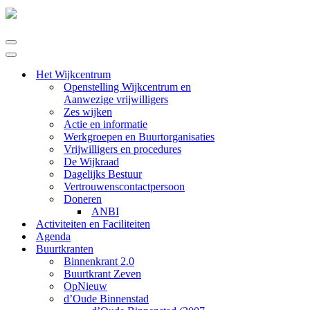
Navigatie
Menu
Navigatie
Menu
Het Wijkcentrum
Openstelling Wijkcentrum en
Aanwezige vrijwilligers
Zes wijken
Actie en informatie
Werkgroepen en Buurtorganisaties
Vrijwilligers en procedures
De Wijkraad
Dagelijks Bestuur
Vertrouwenscontactpersoon
Doneren
ANBI
Activiteiten en Faciliteiten
Agenda
Buurtkranten
Binnenkrant 2.0
Buurtkrant Zeven
OpNieuw
d’Oude Binnenstad