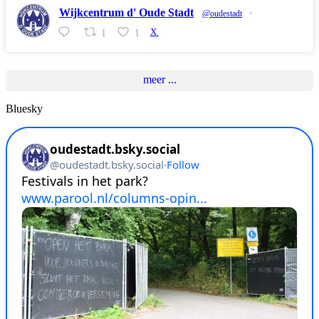
Wijkcentrum d' Oude Stadt
@oudestadt
·
1
1
X
meer ...
Bluesky