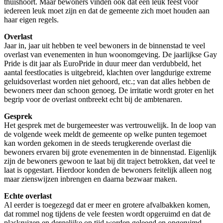
thuishoort. Maar bewoners vinden ook dat een leuk feest voor
iedereen leuk moet zijn en dat de gemeente zich moet houden aan
haar eigen regels.
Overlast
Jaar in, jaar uit hebben te veel bewoners in de binnenstad te veel
overlast van evenementen in hun woonomgeving. De jaarlijkse Gay
Pride is dit jaar als EuroPride in duur meer dan verdubbeld, het
aantal feestlocaties is uitgebreid, klachten over langdurige extreme
geluidsoverlast worden niet gehoord, etc.; van dat alles hebben de
bewoners meer dan schoon genoeg. De irritatie wordt groter en het
begrip voor de overlast ontbreekt echt bij de ambtenaren.
Gesprek
Het gesprek met de burgemeester was vertrouwelijk. In de loop van
de volgende week meldt de gemeente op welke punten tegemoet
kan worden gekomen in de steeds terugkerende overlast die
bewoners ervaren bij grote evenementen in de binnenstad. Eigenlijk
zijn de bewoners gewoon te laat bij dit traject betrokken, dat veel te
laat is opgestart. Hierdoor konden de bewoners feitelijk alleen nog
maar zienswijzen inbrengen en daarna bezwaar maken.
Echte overlast
Al eerder is toegezegd dat er meer en grotere afvalbakken komen,
dat rommel nog tijdens de vele feesten wordt opgeruimd en dat de
plaskruizen en dergelijke op tijd worden geleegd en opgeruimd.