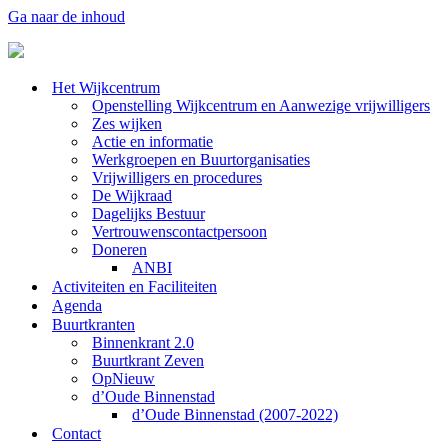
Ga naar de inhoud
Het Wijkcentrum
Openstelling Wijkcentrum en Aanwezige vrijwilligers
Zes wijken
Actie en informatie
Werkgroepen en Buurtorganisaties
Vrijwilligers en procedures
De Wijkraad
Dagelijks Bestuur
Vertrouwenscontactpersoon
Doneren
ANBI
Activiteiten en Faciliteiten
Agenda
Buurtkranten
Binnenkrant 2.0
Buurtkrant Zeven
OpNieuw
d’Oude Binnenstad
d’Oude Binnenstad (2007-2022)
Contact