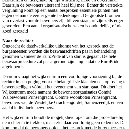
Daar zijn de bewoners uiteraard heel blij mee. Echter de verstrekte
vergunning komt op een aantal besproken essentiële punten niet
tegemoet aan de eerder geuite bedenkingen. De grootste bronnen
van overlast voor de bewoners zijn blijven staan, of zijn zelfs erger
geworden. Een aantal organisatorische zaken is onduidelijk, of niet
goed geregeld
Naar de rechter
Ongeacht de daadwerkelijke uitkomst van het gesprek met de
burgemeester, worden die bezwaarschriften pas in behandeling
genomen wanneer de EuroPride al van start is gegaan. De hele
bezwaarprocedure zal pas afgerond zijn lang nadat de EuroPride
afgelopen is.
Daarom vraagt het wijkcentrum een voorlopige voorziening bij de
rechter in een poging voor de belangrijkste klachten een oplossing te
bewerkstelligen vóórdat het evenement van start gaat. Dit doet het
Wijkcentrum mede namens de bewonersorganisaties Comité
Walbewoners Prinsengracht, Comité woonboten Prinsengracht,
bewoners van de Westelijke Grachtengordel, Samenzeedijk en een
aantal individuele bewoners.
Het wijkcentrum houdt de mogelijkheid open om die procedure bij
de rechter in te trekken, maar ziet daar voorlopig geen reden toe. Dat
komt omdat de bewoners ook na het gesprek met de burgemeester te