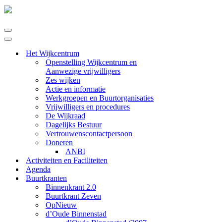
Navigatie
Menu
Navigatie
Menu
Het Wijkcentrum
Openstelling Wijkcentrum en
Aanwezige vrijwilligers
Zes wijken
Actie en informatie
Werkgroepen en Buurtorganisaties
Vrijwilligers en procedures
De Wijkraad
Dagelijks Bestuur
Vertrouwenscontactpersoon
Doneren
ANBI
Activiteiten en Faciliteiten
Agenda
Buurtkranten
Binnenkrant 2.0
Buurtkrant Zeven
OpNieuw
d’Oude Binnenstad