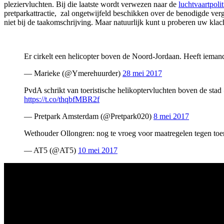
pleziervluchten. Bij die laatste wordt verwezen naar de
luchtvaartpolit
pretparkattractie, zal ongetwijfeld beschikken over de benodigde verg
niet bij de taakomschrijving. Maar natuurlijk kunt u proberen uw kla
Er cirkelt een helicopter boven de Noord-Jordaan. Heeft iema
— Marieke (@Ymerehuurder)
28 mei 2017
PvdA schrikt van toeristische helikoptervluchten boven de stad
https://t.co/thqbfMBR2f
— Pretpark Amsterdam (@Pretpark020)
8 mei 2017
Wethouder Ollongren: nog te vroeg voor maatregelen tegen toe
— AT5 (@AT5)
10 mei 2017