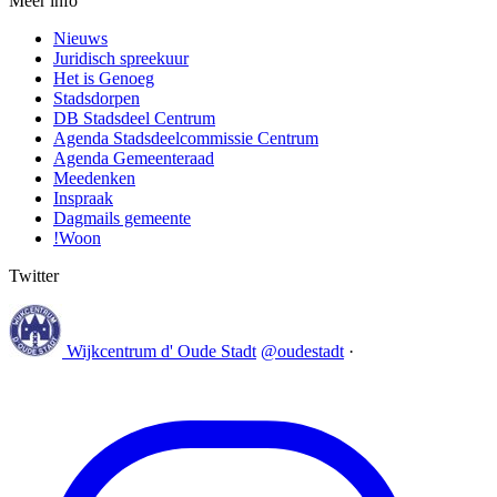
Meer info
Nieuws
Juridisch spreekuur
Het is Genoeg
Stadsdorpen
DB Stadsdeel Centrum
Agenda Stadsdeelcommissie Centrum
Agenda Gemeenteraad
Meedenken
Inspraak
Dagmails gemeente
!Woon
Twitter
Wijkcentrum d' Oude Stadt
@oudestadt
·