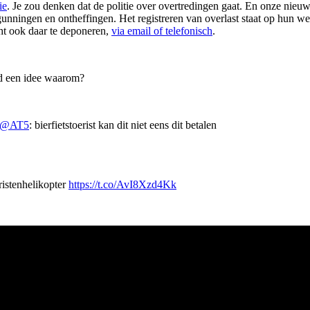
ie
. Je zou denken dat de politie over overtredingen gaat. En onze nieu
unningen en ontheffingen. Het registreren van overlast staat op hun we
cht ook daar te deponeren,
via email of telefonisch
.
nd een idee waarom?
@AT5
: bierfietstoerist kan dit niet eens dit betalen
ristenhelikopter
https://t.co/AvI8Xzd4Kk