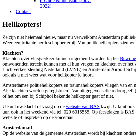
d’Oude Binnenstad (2007-
2022)
Contact
Helikopters!
Ze zijn niet helemaal nieuw, maar nu verwelkomt Amsterdam publiekel
Weer een irritante herrieschopper erbij. Van politiehelikopters zien 
Klachten?
Klachten over vliegverkeer kunnen ingediend worden bij het
Bewoner
omwonenden terecht kunnen met al hun vragen en klachten over het vl
Luchtverkeersleiding Nederland (LVNL) en Amsterdam Airport Schiph
ook als u niet weet wat voor helikopter je hoort.
Amsterdamse politiehelikopters en traumahelikopters vliegen van en n
Alle klachten worden geregistreerd. Vanuit gegevens die u doorgeeft 
of het om een bij Schiphol bekende helikopter gaat of niet.
U kunt uw klacht of vraag op de
website van BAS
kwijt. U kunt ook 
uur, ook in het weekend via tel: 020 6015555. Op feestdagen is BAS 
website of inspreken op de voicemail.
Amsterdam.nl
Op de website van de gemeente Amsterdam wordt bij klachten onders