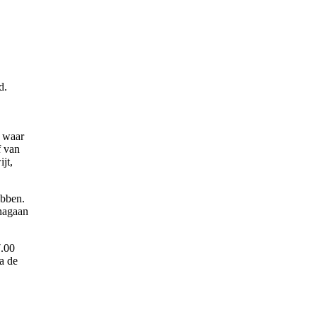
d.
m waar
f van
jt,
ebben.
 nagaan
7.00
a de