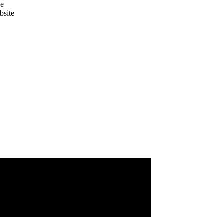
we
bsite