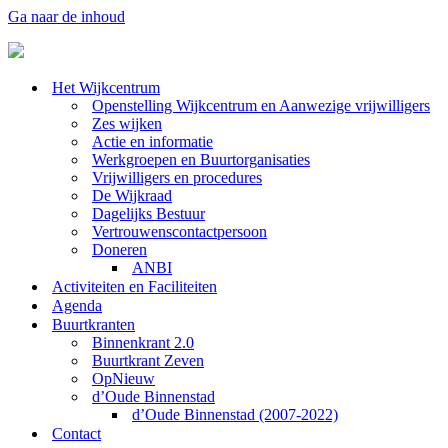
Ga naar de inhoud
Het Wijkcentrum
Openstelling Wijkcentrum en Aanwezige vrijwilligers
Zes wijken
Actie en informatie
Werkgroepen en Buurtorganisaties
Vrijwilligers en procedures
De Wijkraad
Dagelijks Bestuur
Vertrouwenscontactpersoon
Doneren
ANBI
Activiteiten en Faciliteiten
Agenda
Buurtkranten
Binnenkrant 2.0
Buurtkrant Zeven
OpNieuw
d’Oude Binnenstad
d’Oude Binnenstad (2007-2022)
Contact