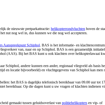
ijk de nieuwste pretparkattractie:
helikopterrondvluchten
boven de sta
we het nut nog wel in, dus kunnen we die nog wel accepteren.
s Aanspreekpunt Schiphol
. BAS is het informatie- en klachtencentru
iegverkeer van, naar en op Schiphol. BAS is een gezamenlijk initiatie
ol (AAS). Bij het BAS kunt u ook klachten over helikopterlawaai kwi
aar Schiphol, andere kunnen een ander, regionaal vliegveld als basis h
(tijd en locatie bijvoorbeeld) en vluchtgegevens van Schiphol kan men
bellen: het BAS is dagelijks telefonisch bereikbaar van 09.00 uur tot 1
niet bereikbaar. Op die dagen kunt u uw vragen of klachten indienen vi
cheid gemaakt tussen geluidsoverlast van
politiehelikopters
en vip- of