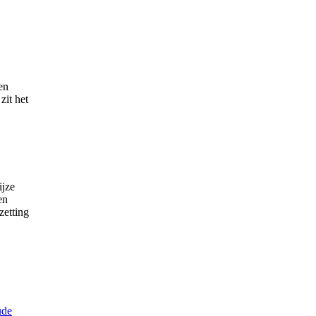
en
zit het
ijze
en
zetting
ude