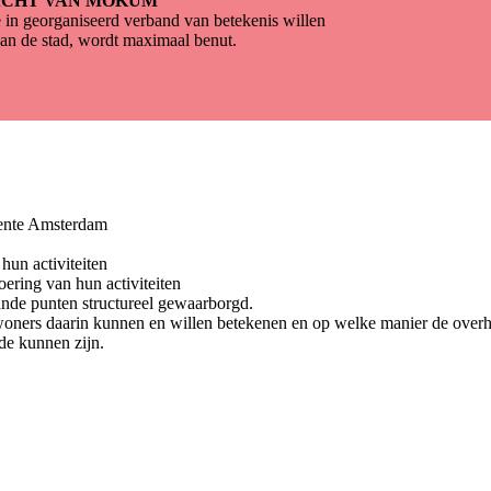
ACHT VAN MOKUM
 in georganiseerd verband van betekenis willen
van de stad, wordt maximaal benut.
eente Amsterdam
hun activiteiten
ering van hun activiteiten
nde punten structureel gewaarborgd.
oners daarin kunnen en willen betekenen en op welke manier de overh
de kunnen zijn.