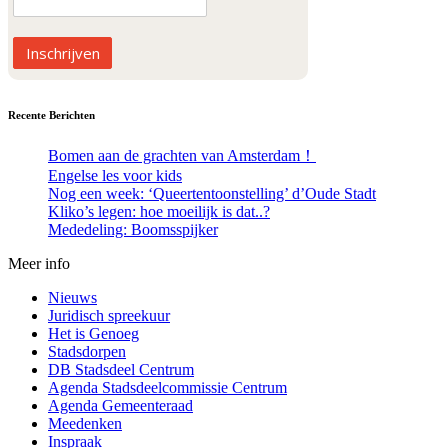
Inschrijven
Recente Berichten
Bomen aan de grachten van Amsterdam！
Engelse les voor kids
Nog een week: ‘Queertentoonstelling’ d’Oude Stadt
Kliko’s legen: hoe moeilijk is dat..?
Mededeling: Boomsspijker
Meer info
Nieuws
Juridisch spreekuur
Het is Genoeg
Stadsdorpen
DB Stadsdeel Centrum
Agenda Stadsdeelcommissie Centrum
Agenda Gemeenteraad
Meedenken
Inspraak