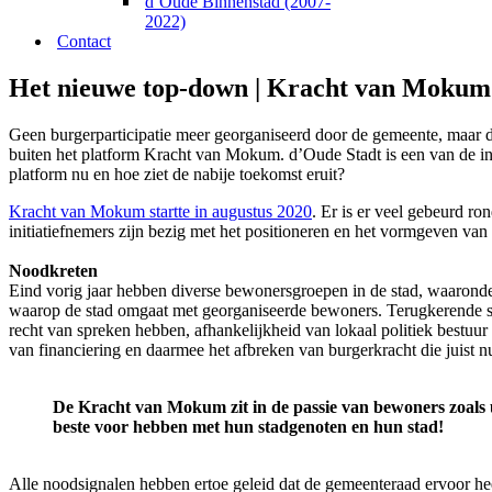
d’Oude Binnenstad (2007-
2022)
Contact
Het nieuwe top-down | Kracht van Mokum
Geen burgerparticipatie meer georganiseerd door de gemeente, maar 
buiten het platform Kracht van Mokum. d’Oude Stadt is een van de in
platform nu en hoe ziet de nabije toekomst eruit?
Kracht van Mokum startte in augustus 2020
. Er is er veel gebeurd r
initiatiefnemers zijn bezig met het positioneren en het vormgeven v
Noodkreten
Eind vorig jaar hebben diverse bewonersgroepen in de stad, waarond
waarop de stad omgaat met georganiseerde bewoners. Terugkerende s
recht van spreken hebben, afhankelijkheid van lokaal politiek bestuur
van financiering en daarmee het afbreken van burgerkracht die juist nu
De Kracht van Mokum zit in de passie van bewoners zoals
beste voor hebben met hun stadgenoten en hun stad!
Alle noodsignalen hebben ertoe geleid dat de gemeenteraad ervoor he