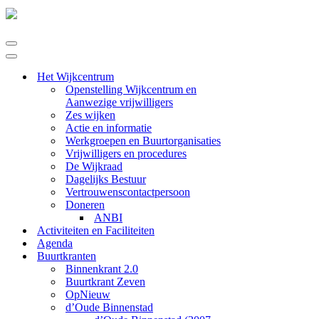
Navigatie
Menu
Navigatie
Menu
Het Wijkcentrum
Openstelling Wijkcentrum en
Aanwezige vrijwilligers
Zes wijken
Actie en informatie
Werkgroepen en Buurtorganisaties
Vrijwilligers en procedures
De Wijkraad
Dagelijks Bestuur
Vertrouwenscontactpersoon
Doneren
ANBI
Activiteiten en Faciliteiten
Agenda
Buurtkranten
Binnenkrant 2.0
Buurtkrant Zeven
OpNieuw
d’Oude Binnenstad