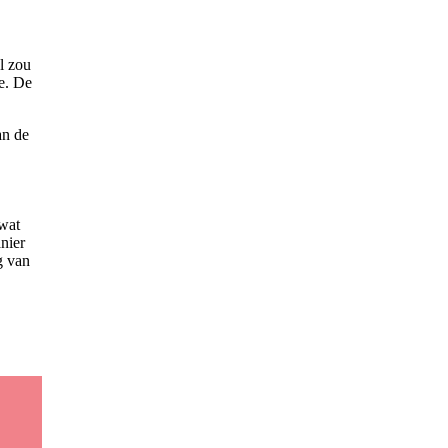
l zou
e. De
an de
 wat
nier
g van