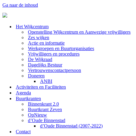
Ga naar de inhoud
Het Wijkcentrum
Openstelling Wijkcentrum en Aanwezige vrijwilligers
Zes wijken
Actie en informatie
Werkgroepen en Buurtorganisaties
Vrijwilligers en procedures
De Wijkraad
Dagelijks Bestuur
Vertrouwenscontactpersoon
Doneren
ANBI
Activiteiten en Faciliteiten
Agenda
Buurtkranten
Binnenkrant 2.0
Buurtkrant Zeven
OpNieuw
d’Oude Binnenstad
d’Oude Binnenstad (2007-2022)
Contact