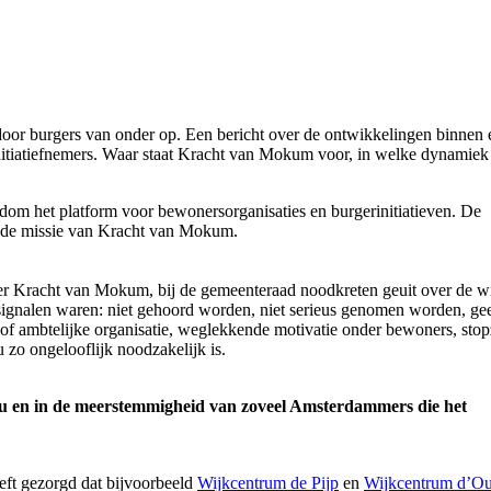
door burgers van onder op. Een bericht over de ontwikkelingen binnen 
itiatiefnemers. Waar staat Kracht van Mokum voor, in welke dynamiek 
ondom het platform voor bewonersorganisaties en burgerinitiatieven. De
an de missie van Kracht van Mokum.
er Kracht van Mokum, bij de gemeenteraad noodkreten geuit over de w
ignalen waren: niet gehoord worden, niet serieus genomen worden, ge
 of ambtelijke organisatie, weglekkende motivatie onder bewoners, stop
 zo ongelooflijk noodzakelijk is.
 u en in de meerstemmigheid van zoveel Amsterdammers die het
eft gezorgd dat bijvoorbeeld
Wijkcentrum de Pijp
en
Wijkcentrum d’O