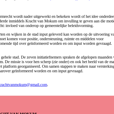
formrecht wordt nader uitgewerkt en bekeken wordt of het idee onderdee
derde inmiddels Kracht van Mokum om invulling te geven aan die moti
cht: invloed van onderop op gemeentelijke beleidsvorming.
ten en wijken in de stad input geleverd kan worden op de uitvoering v
moet komen voor positie, ondersteuning, ruimte en middelen voor
 komende tijd over geïnformeerd worden en om input worden gevraagd.
e gehele stad. De zeven initiatiefnemers spraken de afgelopen maanden
. De missie is voor hen scherp (zie onder) en ook het beeld van de ma
het platform georganiseerd. Om samen stappen te maken naar versterkin
aarover geïnformeerd worden en om input gevraagd.
krachtvanmokum@gmail.com
.