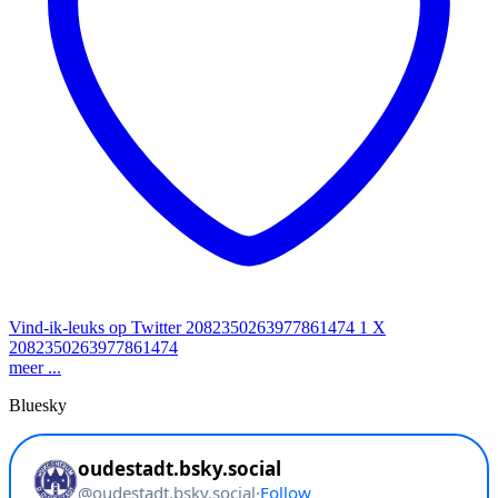
Vind-ik-leuks op Twitter 2082350263977861474
1
X
2082350263977861474
meer ...
Bluesky