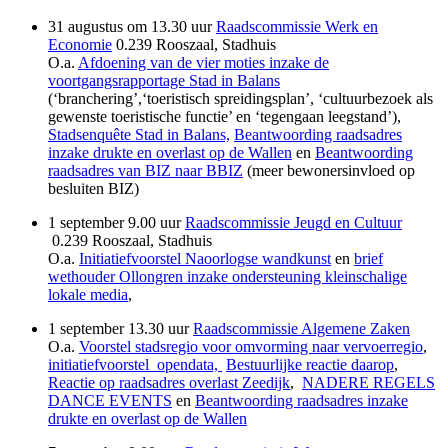
31 augustus om 13.30 uur
Raadscommissie Werk en
Economie
0.239 Rooszaal, Stadhuis
O.a.
Afdoening van de vier moties inzake de
voortgangsrapportage Stad in Balans
(‘branchering’,‘toeristisch spreidingsplan’, ‘cultuurbezoek als
gewenste toeristische functie’ en ‘tegengaan leegstand’),
Stadsenquête Stad in Balans,
Beantwoording raadsadres
inzake drukte en overlast op de Wallen
en
Beantwoording
raadsadres van BIZ naar BBIZ
(meer bewonersinvloed op
besluiten BIZ)
1 september 9.00 uur
Raadscommissie Jeugd en Cultuur
0.239 Rooszaal, Stadhuis
O
.a.
Initiatiefvoorstel Naoorlogse wandkunst
en
brief
wethouder Ollongren inzake ondersteuning kleinschalige
lokale media
,
1 september 13.30 uur
Raadscommissie Algemene Zaken
O.a.
Voorstel stadsregio voor omvorming naar vervoerregio
,
initiatiefvoorstel_opendata,
Bestuurlijke reactie daarop
,
Reactie op raadsadres overlast Zeedijk
,
NADERE REGELS
DANCE EVENTS
en
Beantwoording raadsadres inzake
drukte en overlast op de Wallen