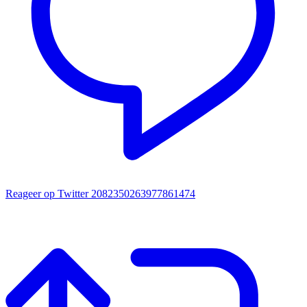
Reageer op Twitter 2082350263977861474