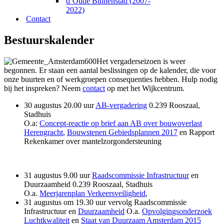
d’Oude Binnenstad (2007-
2022)
Contact
Bestuurskalender
Het vergaderseizoen is weer
begonnen. Er staan een aantal beslissingen op de kalender, die voor
onze buurten en of werkgroepen consequenties hebben. Hulp nodig
bij het inspreken? Neem
contact
op met het Wijkcentrum.
30 augustus 20.00 uur
AB-vergadering
0.239 Rooszaal,
Stadhuis
O.a:
Concept-reactie op brief aan AB over bouwoverlast
Herengracht
,
Bouwstenen Gebiedsplannen 2017
en
Rapport
Rekenkamer over mantelzorgondersteuning
31 augustus 9.00 uur
Raadscommissie Infrastructuur
en
Duurzaamheid
0.239 Rooszaal, Stadhuis
O.a.
Meerjarenplan Verkeersveiligheid
,
31 augustus om 19.30 uur vervolg Raadscommissie
Infrastructuur en
Duurzaamheid
O.a.
Opvolgingsonderzoek
Luchtkwaliteit
en
Staat van Duurzaam Amsterdam 2015