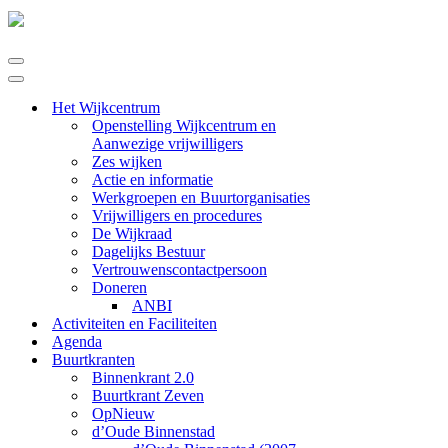
Navigatie
Menu
Navigatie
Menu
Het Wijkcentrum
Openstelling Wijkcentrum en
Aanwezige vrijwilligers
Zes wijken
Actie en informatie
Werkgroepen en Buurtorganisaties
Vrijwilligers en procedures
De Wijkraad
Dagelijks Bestuur
Vertrouwenscontactpersoon
Doneren
ANBI
Activiteiten en Faciliteiten
Agenda
Buurtkranten
Binnenkrant 2.0
Buurtkrant Zeven
OpNieuw
d’Oude Binnenstad