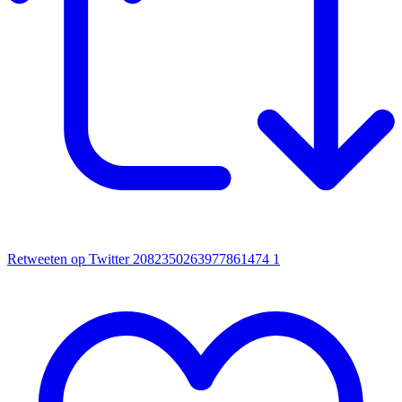
Retweeten op Twitter 2082350263977861474
1