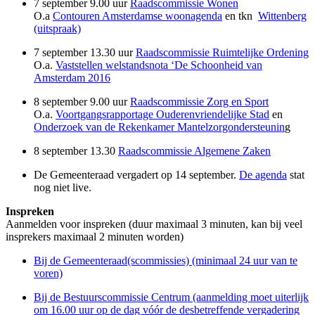
7 september 9.00 uur
Raadscommissie Wonen
O.a
Contouren Amsterdamse woonagenda
en tkn
Wittenberg
(uitspraak)
7 september 13.30 uur
Raadscommissie Ruimtelijke Ordening
O.a.
Vaststellen welstandsnota ‘De Schoonheid van
Amsterdam 2016
8 september 9.00 uur
Raadscommissie Zorg en Sport
O.a.
Voortgangsrapportage Ouderenvriendelijke Stad
en
Onderzoek van de Rekenkamer Mantelzorgondersteunin
g
8 september 13.30
Raadscommissie Algemene Zaken
De Gemeenteraad vergadert op 14 september.
De agenda
stat
nog niet live.
Inspreken
Aanmelden voor inspreken (duur maximaal 3 minuten, kan bij veel
insprekers maximaal 2 minuten worden)
Bij de Gemeenteraad(scommissies) (minimaal 24 uur van te
voren)
Bij de Bestuurscommissie Centrum (aanmelding moet uiterlijk
om 16.00 uur op de dag vóór de desbetreffende vergadering