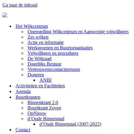
Ga naar de inhoud
Het Wijkcentrum
Openstelling Wijkcentrum en Aanwezige vrijwilligers
Zes wijken
Actie en informatie
Werkgroepen en Buurtorganisaties
Vrijwilligers en procedures
De Wijkraad
Dagelijks Bestuur
Vertrouwenscontactpersoon
Doneren
ANBI
Activiteiten en Faciliteiten
Agenda
Buurtkranten
Binnenkrant 2.0
Buurtkrant Zeven
OpNieuw
d’Oude Binnenstad
d’Oude Binnenstad (2007-2022)
Contact