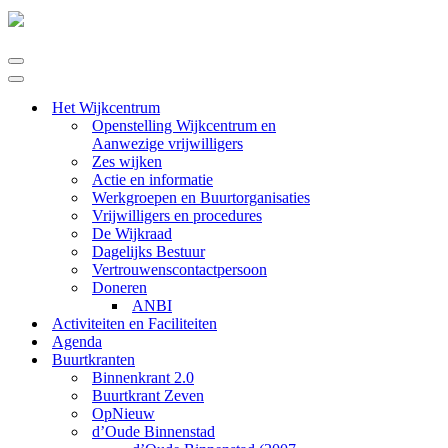
Navigatie
Menu
Navigatie
Menu
Het Wijkcentrum
Openstelling Wijkcentrum en
Aanwezige vrijwilligers
Zes wijken
Actie en informatie
Werkgroepen en Buurtorganisaties
Vrijwilligers en procedures
De Wijkraad
Dagelijks Bestuur
Vertrouwenscontactpersoon
Doneren
ANBI
Activiteiten en Faciliteiten
Agenda
Buurtkranten
Binnenkrant 2.0
Buurtkrant Zeven
OpNieuw
d’Oude Binnenstad