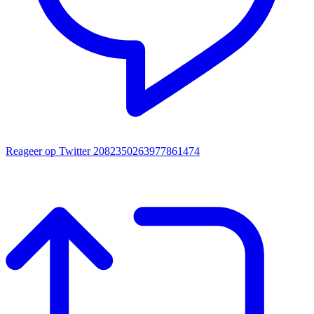
Reageer op Twitter 2082350263977861474