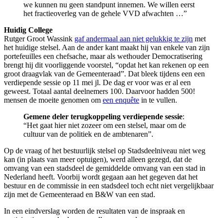
we kunnen nu geen standpunt innemen. We willen eerst
het fractieoverleg van de gehele VVD afwachten …”
Huidig College
Rutger Groot Wassink
gaf andermaal aan niet gelukkig te zijn
met
het huidige stelsel. Aan de ander kant maakt hij van enkele van zijn
portefeuilles een chefsache, maar als wethouder Democratisering
brengt hij dit voorliggende voorstel, “opdat het kan rekenen op een
groot draagvlak van de Gemeenteraad”. Dat bleek tijdens een een
verdiepende sessie op 11 mei jl. De dag er voor was er al een
geweest. Totaal aantal deelnemers 100. Daarvoor hadden 500!
mensen de moeite genomen om
een enquête
in te vullen.
Gemene deler terugkoppeling verdiepende sessie
:
“Het gaat hier niet zozeer om een stelsel, maar om de
cultuur van de politiek en de ambtenaren”.
Op de vraag of het bestuurlijk stelsel op Stadsdeelniveau niet weg
kan (in plaats van meer optuigen), werd alleen gezegd, dat de
omvang van een stadsdeel de gemiddelde omvang van een stad in
Nederland heeft. Voorbij wordt gegaan aan het gegeven dat het
bestuur en de commissie in een stadsdeel toch echt niet vergelijkbaar
zijn met de Gemeenteraad en B&W van een stad.
In een eindverslag worden de resultaten van de inspraak en