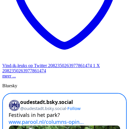
Vind-ik-leuks op Twitter 2082350263977861474
1
X
2082350263977861474
meer ...
Bluesky