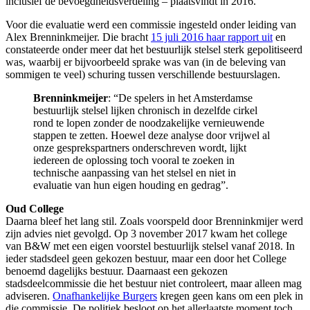
inclusief de bevoegdheidsverdeling – plaatsvindt in 2016.
Voor die evaluatie werd een commissie ingesteld onder leiding van
Alex Brenninkmeijer. Die bracht
15 juli 2016 haar rapport uit
en
constateerde
onder meer dat het bestuurlijk stelsel sterk gepolitiseerd
was
, waarbij er
bijvoorbeeld
sprake was van
(in de beleving van
sommigen te veel)
schuring tussen verschillende bestuurslagen.
Brenninkmeijer
: “De spelers in het Amsterdamse
bestuurlijk stelsel lijken chronisch in dezelfde cirkel
rond te lopen zonder de noodzakelijke vernieuwende
stappen te zetten. Hoewel deze analyse door vrijwel al
onze gesprekspartners onderschreven wordt, lijkt
iedereen de oplossing toch vooral te zoeken in
technische aanpassing van het stelsel en niet in
evaluatie van hun eigen houding en gedrag”.
Oud College
Daarna bleef het lang stil. Zoals voorspeld door Brenninkmijer werd
zijn advies niet gevolgd. Op 3 november 2017 kwam het college
van B&W met een eigen voorstel bestuurlijk stelsel vanaf 2018. In
ieder stadsdeel geen gekozen bestuur, maar een door het College
benoemd dagelijks bestuur. Daarnaast een gekozen
stadsdeelcommissie die het bestuur niet controleert, maar alleen mag
adviseren.
Onafhankelijke Burgers
kregen geen kans om een plek in
die commissie. De politiek besloot op het allerlaatste moment toch