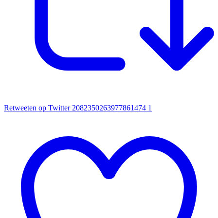
Retweeten op Twitter 2082350263977861474
1