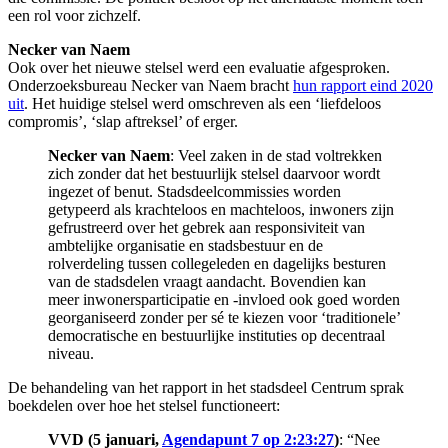
een rol voor zichzelf.
Necker van Naem
Ook over het nieuwe stelsel werd een evaluatie afgesproken.
Onderzoeksbureau Necker van Naem bracht
hun rapport eind 2020
uit
. Het huidige stelsel werd
omschreven als
een
‘liefdeloos
co
mpromis’, ‘slap aftreksel’ of erger.
Necker van Naem
: Veel zaken in de stad voltrekken
zich zonder dat het bestuurlijk stelsel
daarvoor wordt
ingezet of benut. Stadsdeelcommissies worden
getypeerd als krachteloos en machteloos, inwoners zijn
gefrustreerd over het gebrek aan responsiviteit van
ambtelijke organisatie en stadsbestuur en de
rolverdeling tussen collegeleden en dagelijks besturen
van de stadsdelen vraagt aandacht. Bovendien kan
meer inwonersparticipatie en -invloed ook goed worden
georganiseerd zonder per sé te kiezen voor ‘traditionele’
democratische en bestuurlijke instituties op decentraal
niveau.
De behandeling van het rapport in het stadsdeel Centrum sprak
boekdelen over hoe het stelsel functioneert:
VVD (5 januari,
Agendapunt 7 op 2:23:27
)
: “Nee