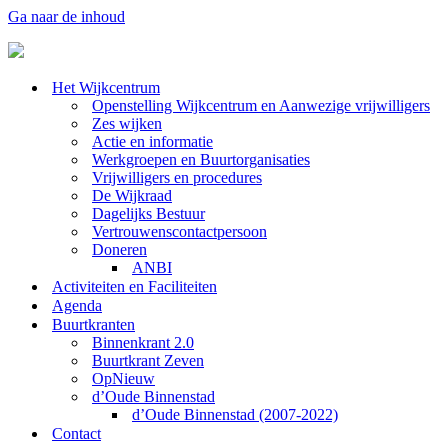
Ga naar de inhoud
Het Wijkcentrum
Openstelling Wijkcentrum en Aanwezige vrijwilligers
Zes wijken
Actie en informatie
Werkgroepen en Buurtorganisaties
Vrijwilligers en procedures
De Wijkraad
Dagelijks Bestuur
Vertrouwenscontactpersoon
Doneren
ANBI
Activiteiten en Faciliteiten
Agenda
Buurtkranten
Binnenkrant 2.0
Buurtkrant Zeven
OpNieuw
d’Oude Binnenstad
d’Oude Binnenstad (2007-2022)
Contact