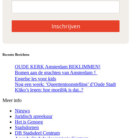
Inschrijven
Recente Berichten
OUDE KERK Amsterdam BEKLIMMEN!
Bomen aan de grachten van Amsterdam！
Engelse les voor kids
Nog een week: ‘Queertentoonstelling’ d’Oude Stadt
Kliko’s legen: hoe moeilijk is dat..?
Meer info
Nieuws
Juridisch spreekuur
Het is Genoeg
Stadsdorpen
DB Stadsdeel Centrum