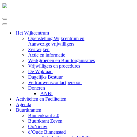
Navigatie
Menu
Navigatie
Menu
Het Wijkcentrum
Openstelling Wijkcentrum en
Aanwezige vrijwilligers
Zes wijken
Actie en informatie
Werkgroepen en Buurtorganisaties
Vrijwilligers en procedures
De Wijkraad
Dagelijks Bestuur
Vertrouwenscontactpersoon
Doneren
ANBI
Activiteiten en Faciliteiten
Agenda
Buurtkranten
Binnenkrant 2.0
Buurtkrant Zeven
OpNieuw
d’Oude Binnenstad