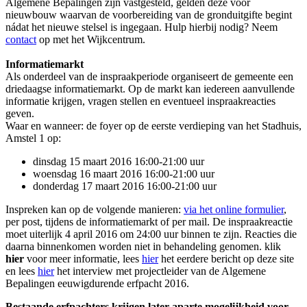
Algemene Bepalingen zijn vastgesteld, gelden deze voor
nieuwbouw waarvan de voorbereiding van de gronduitgifte begint
nádat het nieuwe stelsel is ingegaan. Hulp hierbij nodig? Neem
contact
op met het Wijkcentrum.
Informatiemarkt
Als onderdeel van de inspraakperiode organiseert de gemeente een
driedaagse informatiemarkt. Op de markt kan iedereen aanvullende
informatie krijgen, vragen stellen en eventueel inspraakreacties
geven.
Waar en wanneer: de foyer op de eerste verdieping van het Stadhuis,
Amstel 1 op:
dinsdag 15 maart 2016 16:00-21:00 uur
woensdag 16 maart 2016 16:00-21:00 uur
donderdag 17 maart 2016 16:00-21:00 uur
Inspreken kan op de volgende manieren:
via het online formulier
,
per post, tijdens de informatiemarkt of per mail. De inspraakreactie
moet uiterlijk 4 april 2016 om 24:00 uur binnen te zijn. Reacties die
daarna binnenkomen worden niet in behandeling genomen. klik
hier
voor meer informatie, lees
hier
het eerdere bericht op deze site
en lees
hier
het interview met projectleider van de Algemene
Bepalingen eeuwigdurende erfpacht 2016.
Bestaande erfpachters krijgen later aparte mogelijkheid voor