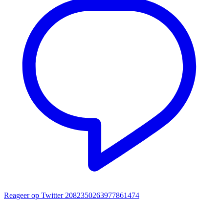
Reageer op Twitter 2082350263977861474