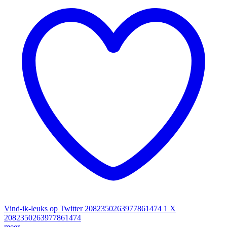
Vind-ik-leuks op Twitter 2082350263977861474
1
X
2082350263977861474
meer ...