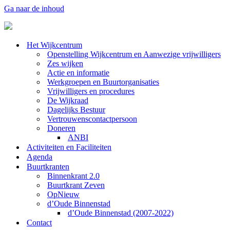
Ga naar de inhoud
Het Wijkcentrum
Openstelling Wijkcentrum en Aanwezige vrijwilligers
Zes wijken
Actie en informatie
Werkgroepen en Buurtorganisaties
Vrijwilligers en procedures
De Wijkraad
Dagelijks Bestuur
Vertrouwenscontactpersoon
Doneren
ANBI
Activiteiten en Faciliteiten
Agenda
Buurtkranten
Binnenkrant 2.0
Buurtkrant Zeven
OpNieuw
d’Oude Binnenstad
d’Oude Binnenstad (2007-2022)
Contact