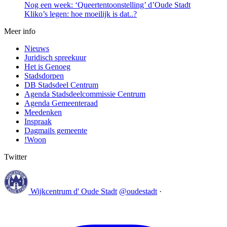
Nog een week: ‘Queertentoonstelling’ d’Oude Stadt
Kliko’s legen: hoe moeilijk is dat..?
Meer info
Nieuws
Juridisch spreekuur
Het is Genoeg
Stadsdorpen
DB Stadsdeel Centrum
Agenda Stadsdeelcommissie Centrum
Agenda Gemeenteraad
Meedenken
Inspraak
Dagmails gemeente
!Woon
Twitter
Wijkcentrum d' Oude Stadt
@oudestadt
·