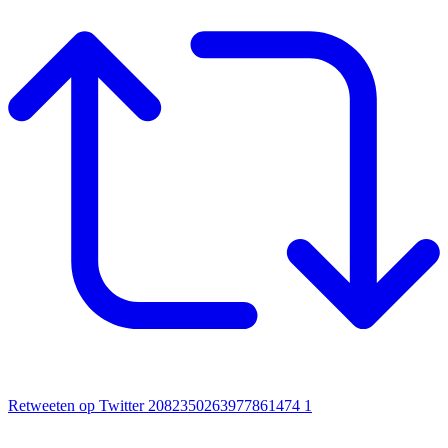
Retweeten op Twitter 2082350263977861474
1