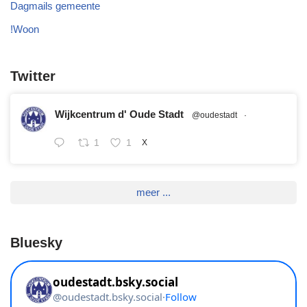
Dagmails gemeente
!Woon
Twitter
Wijkcentrum d' Oude Stadt
@oudestadt
·
1
1
X
meer ...
Bluesky