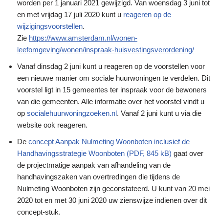
worden per 1 januari 2021 gewijzigd. Van woensdag 3 juni tot
en met vrijdag 17 juli 2020 kunt u
reageren op de
wijzigingsvoorstellen
.
Zie
https://www.amsterdam.nl/wonen-
leefomgeving/wonen/inspraak-huisvestingsverordening/
Vanaf dinsdag 2 juni kunt u reageren op de voorstellen voor
een nieuwe manier om sociale huurwoningen te verdelen. Dit
voorstel ligt in 15 gemeentes ter inspraak voor de bewoners
van die gemeenten. Alle informatie over het voorstel vindt u
op
socialehuurwoningzoeken.nl
. Vanaf 2 juni kunt u via die
website ook reageren.
De
concept Aanpak Nulmeting Woonboten inclusief de
Handhavingsstrategie Woonboten
(PDF, 845 kB)
gaat over
de projectmatige aanpak van afhandeling van de
handhavingszaken van overtredingen die tijdens de
Nulmeting Woonboten zijn geconstateerd. U kunt van 20 mei
2020 tot en met 30 juni 2020 uw zienswijze indienen over dit
concept-stuk.