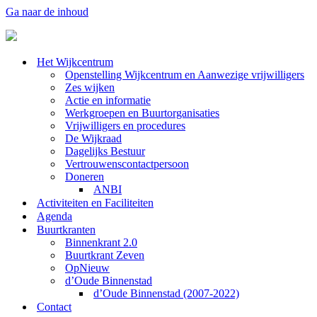
Ga naar de inhoud
Het Wijkcentrum
Openstelling Wijkcentrum en Aanwezige vrijwilligers
Zes wijken
Actie en informatie
Werkgroepen en Buurtorganisaties
Vrijwilligers en procedures
De Wijkraad
Dagelijks Bestuur
Vertrouwenscontactpersoon
Doneren
ANBI
Activiteiten en Faciliteiten
Agenda
Buurtkranten
Binnenkrant 2.0
Buurtkrant Zeven
OpNieuw
d’Oude Binnenstad
d’Oude Binnenstad (2007-2022)
Contact