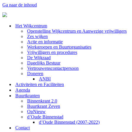
Ga naar de inhoud
Het Wijkcentrum
Openstelling Wijkcentrum en Aanwezige vrijwilligers
Zes wijken
Actie en informatie
Werkgroepen en Buurtorganisaties
Vrijwilligers en procedures
De Wijkraad
Dagelijks Bestuur
Vertrouwenscontactpersoon
Doneren
ANBI
Activiteiten en Faciliteiten
Agenda
Buurtkranten
Binnenkrant 2.0
Buurtkrant Zeven
OpNieuw
d’Oude Binnenstad
d’Oude Binnenstad (2007-2022)
Contact