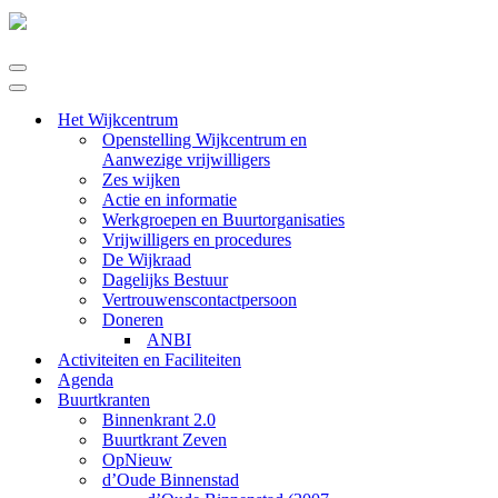
Navigatie
Menu
Navigatie
Menu
Het Wijkcentrum
Openstelling Wijkcentrum en
Aanwezige vrijwilligers
Zes wijken
Actie en informatie
Werkgroepen en Buurtorganisaties
Vrijwilligers en procedures
De Wijkraad
Dagelijks Bestuur
Vertrouwenscontactpersoon
Doneren
ANBI
Activiteiten en Faciliteiten
Agenda
Buurtkranten
Binnenkrant 2.0
Buurtkrant Zeven
OpNieuw
d’Oude Binnenstad