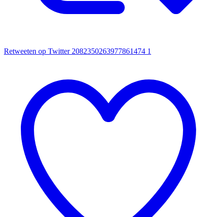
Retweeten op Twitter 2082350263977861474
1