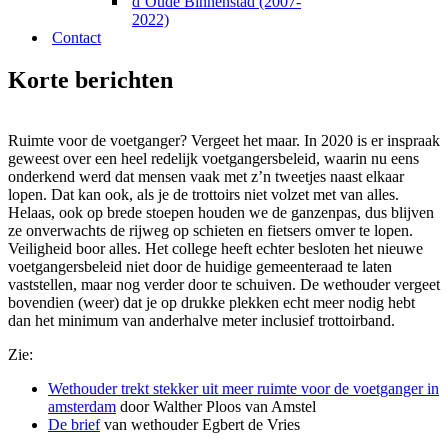
d’Oude Binnenstad (2007-
2022)
Contact
Korte berichten
Ruimte voor de voetganger? Vergeet het maar. In 2020 is er inspraak
geweest over een heel redelijk voetgangersbeleid, waarin nu eens
onderkend werd dat mensen vaak met z’n tweetjes naast elkaar
lopen. Dat kan ook, als je de trottoirs niet volzet met van alles.
Helaas, ook op brede stoepen houden we de ganzenpas, dus blijven
ze onverwachts de rijweg op schieten en fietsers omver te lopen.
Veiligheid boor alles. Het college heeft echter besloten het nieuwe
voetgangersbeleid niet door de huidige gemeenteraad te laten
vaststellen, maar nog verder door te schuiven. De wethouder vergeet
bovendien (weer) dat je op drukke plekken echt meer nodig hebt
dan het minimum van anderhalve meter inclusief trottoirband.
Zie:
Wethouder trekt stekker uit meer ruimte voor de voetganger in
amsterdam
door Walther Ploos van Amstel
De brief
van wethouder Egbert de Vries