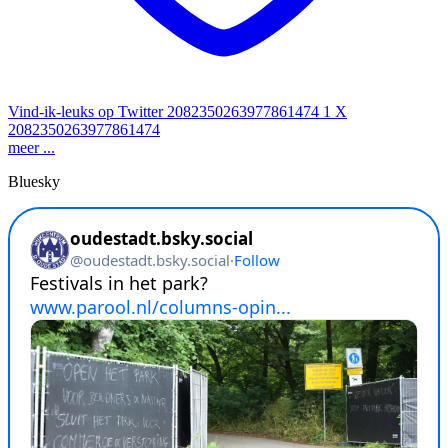
Vind-ik-leuks op Twitter 2082350263977861474
1
X
2082350263977861474
meer ...
Bluesky