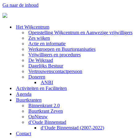
Ga naar de inhoud
Het Wijkcentrum
Openstelling Wijkcentrum en Aanwezige vrijwilligers
Zes wijken
Actie en informatie
Werkgroepen en Buurtorganisaties
Vrijwilligers en procedures
De Wijkraad
Dagelijks Bestuur
Vertrouwenscontactpersoon
Doneren
ANBI
Activiteiten en Faciliteiten
Agenda
Buurtkranten
Binnenkrant 2.0
Buurtkrant Zeven
OpNieuw
d’Oude Binnenstad
d’Oude Binnenstad (2007-2022)
Contact