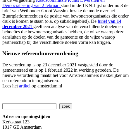
In de vergadering
Raadscommissie Kunst Diversiteit en
Democratisering van 2 februari
stond in de TKN-Lijst onder no 8 de
brief van Wethouder Groot Wassink inzake de motie over het
Buurtplatformrecht en de positie van bewonersorganisaties die onder
druk is komen te staan (o.a. op subsidiegebied). De
brief van 14
december 2021
geeft een analyse van de verschillende doelen en
behoeftes die bewonersorganisaties hebben, de wijze waarop deze
aansluiten op de doelen van de gemeente en de wijze waarop
partnerschap bij die verschillende doelen vorm kan krijgen.
Nieuwe referendumverordening
De verordening is op 23 december 2021 vastgesteld door de
gemeenteraad en is op 1 februari 2022 in werking getreden. De
nieuwe verordening maakt het voor Amsterdammers makkelijker om
een referendum te organiseren.
Lees het
artikel
op amsterdam.nl
Zoeken
zoek
Adres en openingstijden
Kerkstraat 123
1017 GE Amsterdam