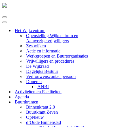
Navigatie
Menu
Navigatie
Menu
Het Wijkcentrum
Openstelling Wijkcentrum en
Aanwezige vrijwilligers
Zes wijken
Actie en informatie
Werkgroepen en Buurtorganisaties
Vrijwilligers en procedures
De Wijkraad
Dagelijks Bestuur
Vertrouwenscontactpersoon
Doneren
ANBI
Activiteiten en Faciliteiten
Agenda
Buurtkranten
Binnenkrant 2.0
Buurtkrant Zeven
OpNieuw
d’Oude Binnenstad