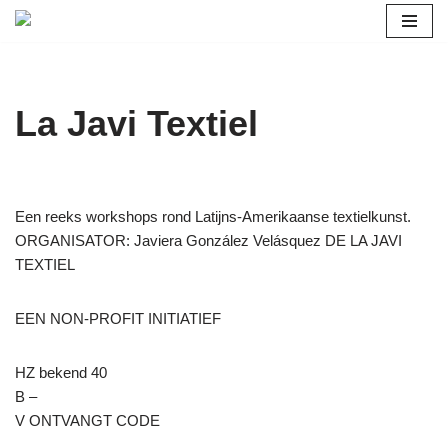
Ga
naar
de
La Javi Textiel
inhoud
Een reeks workshops rond Latijns-Amerikaanse textielkunst.
ORGANISATOR: Javiera González Velásquez DE LA JAVI
TEXTIEL
EEN NON-PROFIT INITIATIEF
HZ bekend 40
B –
V ONTVANGT CODE