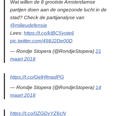
Wat willen de 8 grootste Amsterdamse
partijen doen aan de ongezonde lucht in de
stad? Check de partijanalyse van
@milieudefensie
Lees:
https://t.co/kIBC5yote6
pic.twitter.com/498J2De00D
— Rondje Stopera (@RondjeStopera)
21
maart 2018
https://t.co/GelHfmadPG
— Rondje Stopera (@RondjeStopera)
14
maart 2018
https://t.co/0ZGDvYZ6cN