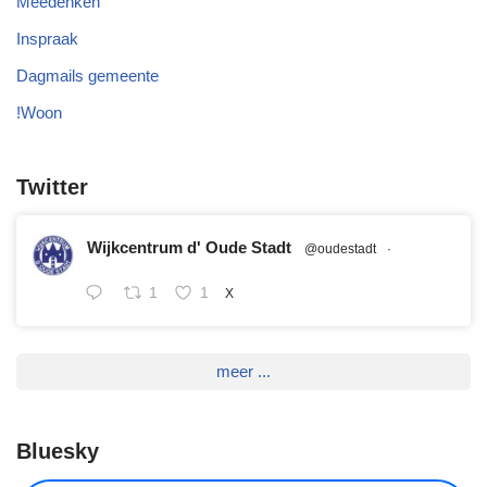
Meedenken
Inspraak
Dagmails gemeente
!Woon
Twitter
Wijkcentrum d' Oude Stadt
@oudestadt
·
1
1
X
meer ...
Bluesky