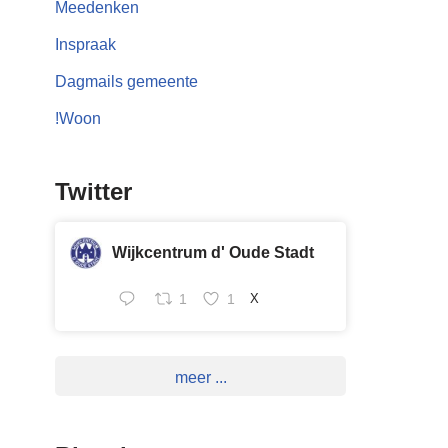
Meedenken
Inspraak
Dagmails gemeente
!Woon
Twitter
Wijkcentrum d' Oude Stadt
1
1
X
meer ...