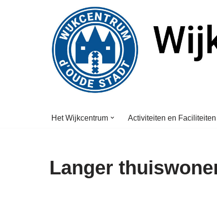
Ga
naar
de
inhoud
Het Wijkcentrum
Activiteiten en Faciliteiten
Langer thuiswone