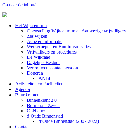
Ga naar de inhoud
Het Wijkcentrum
Openstelling Wijkcentrum en Aanwezige vrijwilligers
Zes wijken
Actie en informatie
Werkgroepen en Buurtorganisaties
Vrijwilligers en procedures
De Wijkraad
Dagelijks Bestuur
Vertrouwenscontactpersoon
Doneren
ANBI
Activiteiten en Faciliteiten
Agenda
Buurtkranten
Binnenkrant 2.0
Buurtkrant Zeven
OpNieuw
d’Oude Binnenstad
d’Oude Binnenstad (2007-2022)
Contact