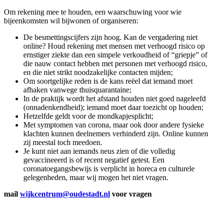
Om rekening mee te houden, een waarschuwing voor wie
bijeenkomsten wil bijwonen of organiseren:
De besmettingscijfers zijn hoog. Kan de vergadering niet
online? Houd rekening met mensen met verhoogd risico op
ernstiger ziekte dan een simpele verkoudheid of “griepje” of
die nauw contact hebben met personen met verhoogd risico,
en die niet strikt noodzakelijke contacten mijden;
Om soortgelijke reden is de kans reëel dat iemand moet
afhaken vanwege thuisquarantaine;
In de praktijk wordt het afstand houden niet goed nageleefd
(onnadenkendheid); iemand moet daar toezicht op houden;
Hetzelfde geldt voor de mondkapjesplicht;
Met symptomen van corona, maar ook door andere fysieke
klachten kunnen deelnemers verhinderd zijn. Online kunnen
zij meestal toch meedoen.
Je kunt niet aan iemands neus zien of die volledig
gevaccineeerd is of recent negatief getest. Een
coronatoegangsbewijs is verplicht in horeca en culturele
gelegenheden, maar wij mogen het niet vragen.
mail
wijkcentrum@oudestadt.nl
voor vragen