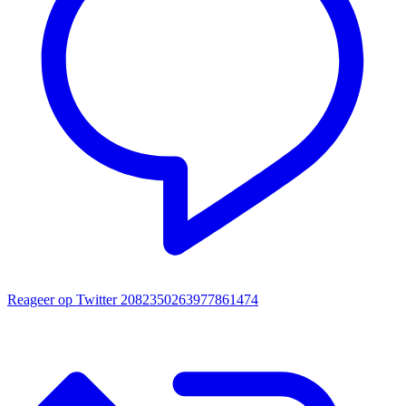
Reageer op Twitter 2082350263977861474