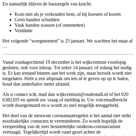
En natuurlijk blijven de basisregels van kracht:
Kom niet als je verkouden bent, of bij hoesten of koorts
Geen handen schudden
Vaak handen wassen (of ontsmetten)
Ventilatie
Het volgende “weegmoment” is 25 januari. We wachten het maar af
…
Vanaf zondagochtend 19 december is het wijkcentrum voorlopig
gesloten, ook voor inloop. Tot zeker 14 januari, of zolang het nodig
is. Er kan iemand binnen aan het werk zijn, maar bezoek wordt niet
toegelaten. Hebt u een afspraak om iets af te geven op op te halen,
houd dan anderhalve meter afstand.
Als u contact wilt, mail dan wijkcentrum@oudestadt.nl of bel 020
6382205 en spreek uw vraag of melding in. Uw voicemailbericht
wordt doorgestuurd en u wordt zo snel mogelijk teruggebeld.
Het doel van de nieuwste coronamaatregelen is het aantal niet strikt
noodzakelijke contacten te verrminderen. Zo wordt hopelijk de
verspreiding van de zeer besmettelijke omikron-coronavariant
vertraagd. Tegelijkertijd wordt vaart gezet achter de