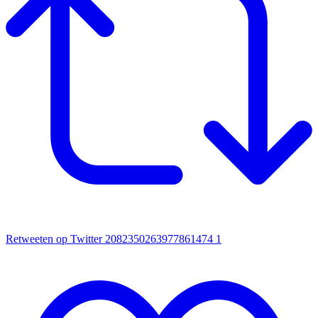
Retweeten op Twitter 2082350263977861474
1