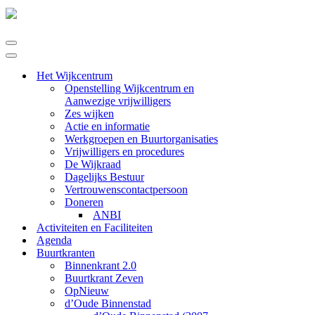
Navigatie
Menu
Navigatie
Menu
Het Wijkcentrum
Openstelling Wijkcentrum en
Aanwezige vrijwilligers
Zes wijken
Actie en informatie
Werkgroepen en Buurtorganisaties
Vrijwilligers en procedures
De Wijkraad
Dagelijks Bestuur
Vertrouwenscontactpersoon
Doneren
ANBI
Activiteiten en Faciliteiten
Agenda
Buurtkranten
Binnenkrant 2.0
Buurtkrant Zeven
OpNieuw
d’Oude Binnenstad