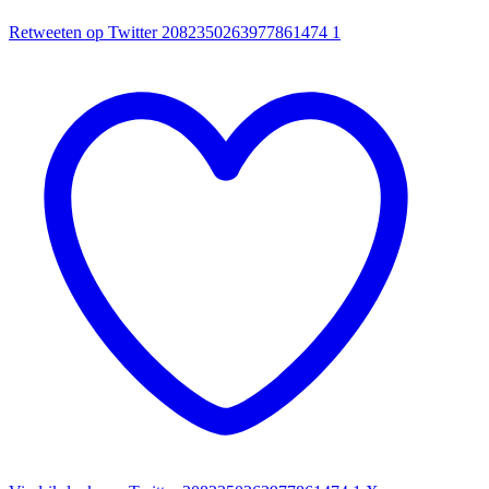
Retweeten op Twitter 2082350263977861474
1