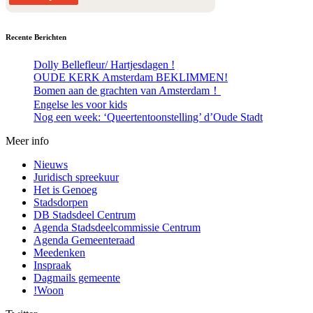
Recente Berichten
Dolly Bellefleur/ Hartjesdagen !
OUDE KERK Amsterdam BEKLIMMEN!
Bomen aan de grachten van Amsterdam！
Engelse les voor kids
Nog een week: ‘Queertentoonstelling’ d’Oude Stadt
Meer info
Nieuws
Juridisch spreekuur
Het is Genoeg
Stadsdorpen
DB Stadsdeel Centrum
Agenda Stadsdeelcommissie Centrum
Agenda Gemeenteraad
Meedenken
Inspraak
Dagmails gemeente
!Woon