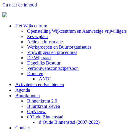
Ga naar de inhoud
Het Wijkcentrum
Openstelling Wijkcentrum en Aanwezige vrijwilligers
Zes wijken
Actie en informatie
Werkgroepen en Buurtorganisaties
Vrijwilligers en procedures
De Wijkraad
Dagelijks Bestuur
Vertrouwenscontactpersoon
Doneren
ANBI
Activiteiten en Faciliteiten
Agenda
Buurtkranten
Binnenkrant 2.0
Buurtkrant Zeven
OpNieuw
d’Oude Binnenstad
d’Oude Binnenstad (2007-2022)
Contact