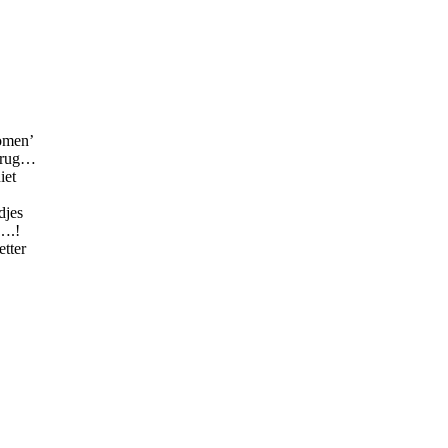
omen’
mbrug…
iet
djes
t….!
etter