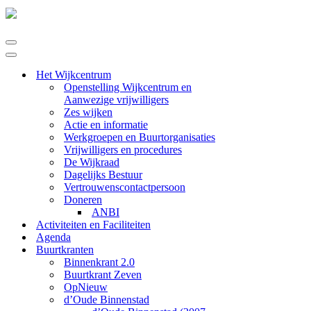
Navigatie
Menu
Navigatie
Menu
Het Wijkcentrum
Openstelling Wijkcentrum en
Aanwezige vrijwilligers
Zes wijken
Actie en informatie
Werkgroepen en Buurtorganisaties
Vrijwilligers en procedures
De Wijkraad
Dagelijks Bestuur
Vertrouwenscontactpersoon
Doneren
ANBI
Activiteiten en Faciliteiten
Agenda
Buurtkranten
Binnenkrant 2.0
Buurtkrant Zeven
OpNieuw
d’Oude Binnenstad