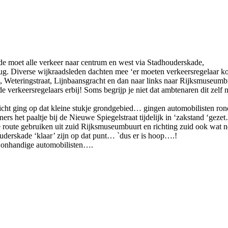
 moet alle verkeer naar centrum en west via Stadhouderskade,
ug. Diverse wijkraadsleden dachten mee ‘er moeten verkeersregelaar k
ns, Weteringstraat, Lijnbaansgracht en dan naar links naar Rijksmuseu
verkeersregelaars erbij! Soms begrijp je niet dat ambtenaren dit zelf n
icht ging op dat kleine stukje grondgebied… gingen automobilisten ron
het paaltje bij de Nieuwe Spiegelstraat tijdelijk in ‘zakstand ‘geze
eze route gebruiken uit zuid Rijksmuseumbuurt en richting zuid ook wat n
uderskade ‘klaar’ zijn op dat punt… `dus er is hoop….!
r onhandige automobilisten….