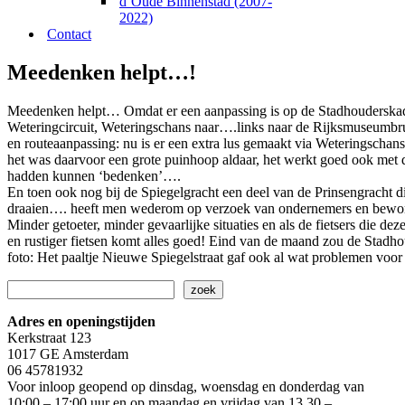
d’Oude Binnenstad (2007-
2022)
Contact
Meedenken helpt…!
Meedenken helpt… Omdat er een aanpassing is op de Stadhouderskade
Weteringcircuit, Weteringschans naar….links naar de Rijksmuseumbr
en routeaanpassing: nu is er een extra lus gemaakt via Weteringscha
het was daarvoor een grote puinhoop aldaar, het werkt goed ook met de 
hadden kunnen ‘bedenken’….
En toen ook nog bij de Spiegelgracht een deel van de Prinsengracht d
draaien…. heeft men wederom op verzoek van ondernemers en bewoners 
Minder getoeter, minder gevaarlijke situaties en als de fietsers die d
en rustiger fietsen komt alles goed! Eind van de maand zou de Stadho
foto: Het paaltje Nieuwe Spiegelstraat gaf ook al wat problemen voo
Zoeken
zoek
Adres en openingstijden
Kerkstraat 123
1017 GE Amsterdam
06 45781932
Voor inloop geopend op dinsdag, woensdag en donderdag van
10:00 – 17:00 uur en op maandag en vrijdag van 13.30 –