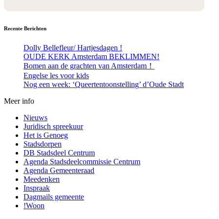
Recente Berichten
Dolly Bellefleur/ Hartjesdagen !
OUDE KERK Amsterdam BEKLIMMEN!
Bomen aan de grachten van Amsterdam！
Engelse les voor kids
Nog een week: ‘Queertentoonstelling’ d’Oude Stadt
Meer info
Nieuws
Juridisch spreekuur
Het is Genoeg
Stadsdorpen
DB Stadsdeel Centrum
Agenda Stadsdeelcommissie Centrum
Agenda Gemeenteraad
Meedenken
Inspraak
Dagmails gemeente
!Woon