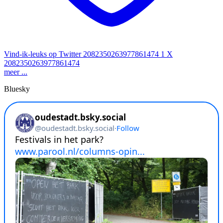
Vind-ik-leuks op Twitter 2082350263977861474
1
X
2082350263977861474
meer ...
Bluesky