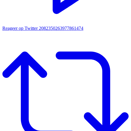
Reageer op Twitter 2082350263977861474