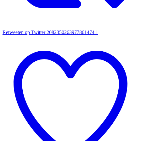
Retweeten op Twitter 2082350263977861474
1