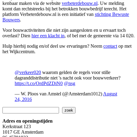
kenbaar maken via de website
verbeterdebouw.nl
. Uw melding
komt dan rechtstreeks bij het betrokken bouwbedrijf terecht. Het
platform Verbeterdebouw.nl is een initiatief van
stichting Bewuste
Bouwers
.
Voor bouwactiviteiten die niet zijn aangesloten en u ervaart toch
overlast? Dien
hier een klacht in
, of bel met de gemeente via 14 020.
Hulp hierbij nodig en/of deel uw ervaringen? Neem
contact
op met
het Wijkcentrum.
@verkeer020
waarom gelden de regels voor stille
dagranddistributie niet 's nacht ook voor bouwverkeer?
https://t.co/OrdPdZDiN0
@nsg
— W. Ploos van Amstel (@Amsterdam1012)
August
24, 2016
Zoeken
zoek
Adres en openingstijden
Kerkstraat 123
1017 GE Amsterdam