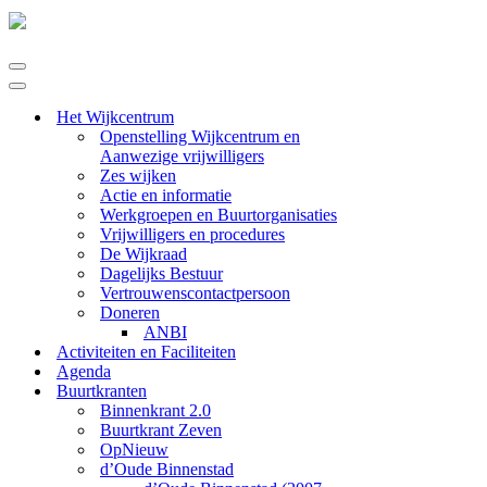
Navigatie
Menu
Navigatie
Menu
Het Wijkcentrum
Openstelling Wijkcentrum en
Aanwezige vrijwilligers
Zes wijken
Actie en informatie
Werkgroepen en Buurtorganisaties
Vrijwilligers en procedures
De Wijkraad
Dagelijks Bestuur
Vertrouwenscontactpersoon
Doneren
ANBI
Activiteiten en Faciliteiten
Agenda
Buurtkranten
Binnenkrant 2.0
Buurtkrant Zeven
OpNieuw
d’Oude Binnenstad