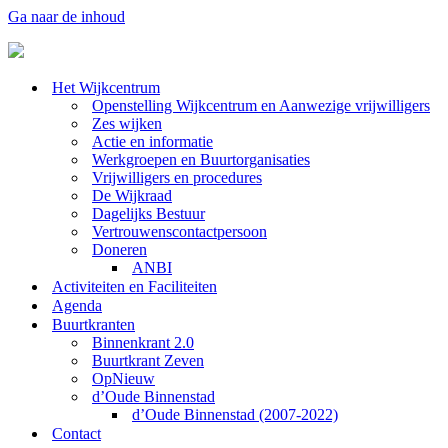
Ga naar de inhoud
Het Wijkcentrum
Openstelling Wijkcentrum en Aanwezige vrijwilligers
Zes wijken
Actie en informatie
Werkgroepen en Buurtorganisaties
Vrijwilligers en procedures
De Wijkraad
Dagelijks Bestuur
Vertrouwenscontactpersoon
Doneren
ANBI
Activiteiten en Faciliteiten
Agenda
Buurtkranten
Binnenkrant 2.0
Buurtkrant Zeven
OpNieuw
d’Oude Binnenstad
d’Oude Binnenstad (2007-2022)
Contact