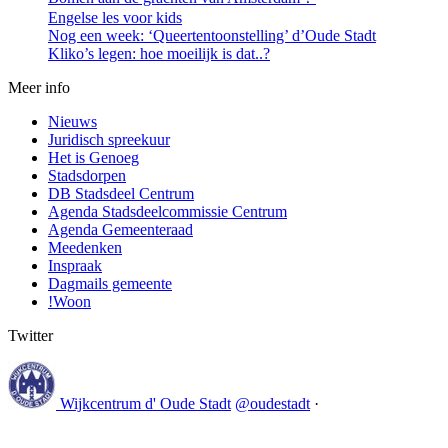
Engelse les voor kids
Nog een week: ‘Queertentoonstelling’ d’Oude Stadt
Kliko’s legen: hoe moeilijk is dat..?
Meer info
Nieuws
Juridisch spreekuur
Het is Genoeg
Stadsdorpen
DB Stadsdeel Centrum
Agenda Stadsdeelcommissie Centrum
Agenda Gemeenteraad
Meedenken
Inspraak
Dagmails gemeente
!Woon
Twitter
Wijkcentrum d' Oude Stadt
@oudestadt
·