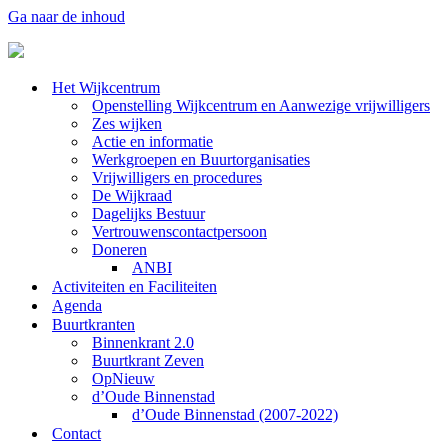
Ga naar de inhoud
Het Wijkcentrum
Openstelling Wijkcentrum en Aanwezige vrijwilligers
Zes wijken
Actie en informatie
Werkgroepen en Buurtorganisaties
Vrijwilligers en procedures
De Wijkraad
Dagelijks Bestuur
Vertrouwenscontactpersoon
Doneren
ANBI
Activiteiten en Faciliteiten
Agenda
Buurtkranten
Binnenkrant 2.0
Buurtkrant Zeven
OpNieuw
d’Oude Binnenstad
d’Oude Binnenstad (2007-2022)
Contact