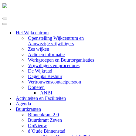
Navigatie
Menu
Navigatie
Menu
Het Wijkcentrum
Openstelling Wijkcentrum en
Aanwezige vrijwilligers
Zes wijken
Actie en informatie
Werkgroepen en Buurtorganisaties
Vrijwilligers en procedures
De Wijkraad
Dagelijks Bestuur
Vertrouwenscontactpersoon
Doneren
ANBI
Activiteiten en Faciliteiten
Agenda
Buurtkranten
Binnenkrant 2.0
Buurtkrant Zeven
OpNieuw
d’Oude Binnenstad