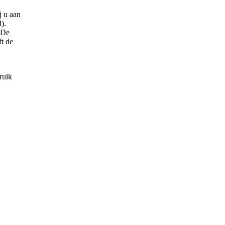
j u aan
).
 De
ft de
ruik