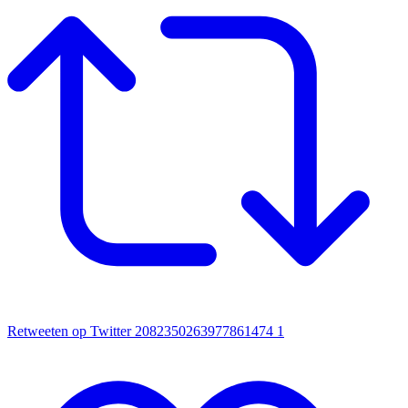
Retweeten op Twitter 2082350263977861474
1