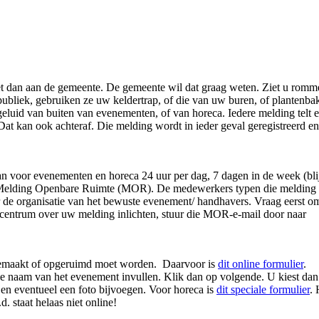
d het dan aan de gemeente. De gemeente wil dat graag weten. Ziet u romm
 publiek, gebruiken ze uw keldertrap, of die van uw buren, of plantenb
 geluid van buiten van evenementen, of van horeca. Iedere melding telt 
at kan ook achteraf. Die melding wordt in ieder geval geregistreerd en 
 voor evenementen en horeca 24 uur per dag, 7 dagen in de week (blij
eet Melding Openbare Ruimte (MOR). De medewerkers typen die melding
de organisatie van het bewuste evenement/ handhavers. Vraag eerst o
centrum over uw melding inlichten, stuur die MOR-e-mail door naar
 gemaakt of opgeruimd moet worden. Daarvoor is
dit online formulier
.
de naam van het evenement invullen. Klik dan op volgende. U kiest dan
 en eventueel een foto bijvoegen. Voor horeca is
dit speciale formulier
. 
 staat helaas niet online!