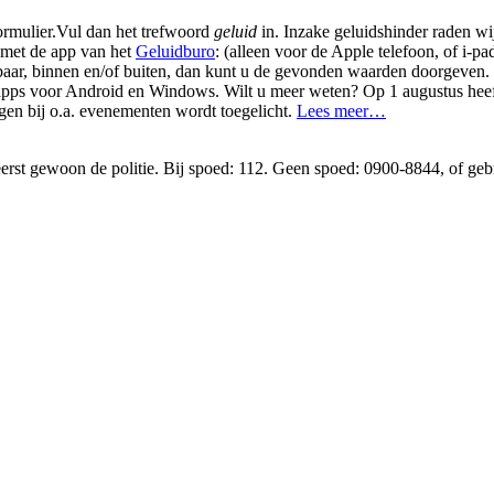
ormulier.Vul dan het trefwoord
geluid
in. Inzake geluidshinder raden wi
d met de app van het
Geluidburo
: (alleen voor de Apple telefoon, of i-pad
baar, binnen en/of buiten, dan kunt u de gevonden waarden doorgeven.
re apps voor Android en Windows. Wilt u meer weten? Op 1 augustus hee
en bij o.a. evenementen wordt toegelicht.
Lees meer…
 eerst gewoon de politie. Bij spoed: 112. Geen spoed: 0900-8844, of geb