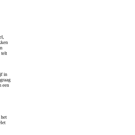
el,
akken
en
telt
f in
 graag
m een
 het
Het