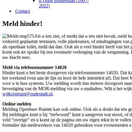
d’Oude Binnenstad (2007-
2022)
Contact
Meld hinder!
Als u iets ziet, of merkt dat u iets niet bevalt, mel
verkeerd geplaatste terrassen, volle plaskruisen, of misdragingen van
als openbaar toilet, meld dat dan. Ook als u veel hinder heeft van het
komt ook ter sprake bij een eventuele verlenging van de vergunning. D
uw klacht mee.
Meld via telefoonnummer 14020
Hinder kunt u het beste doorgeven via telefoonnummer 14020. Dat kan
het weekend even aan de lijn en hoor de hele introtekst af). Dat h
voor u in hun systeem. Uw melding wordt dan meteen doorgezet naar 
bevestiging van de MOR-melding via uw e-mailadres. Wilt u het wijk
wijkcentrum@oudestadt.nl
.
Online melden
Melding Openbare Ruimte kan ook online. Ook als u denkt dat iets
Bij meldingen kunt u bij “trefwoord” kunt u aangeven wat stoort, of 
veld “overige” en u komt op de pagina om uw eigen tekst in te vullen
formulier dat medewerkers van 14020 gebruiken voor evenementen e.d.