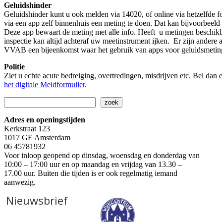
Geluidshinder
Geluidshinder kunt u ook melden via 14020, of online via hetzelfde f
via een app zelf binnenhuis een meting te doen. Dat kan bijvoorbeel
Deze app bewaart de meting met alle info. Heeft u metingen beschik
inspectie kan altijd achteraf uw meetinstrument ijken. Er zijn ande
VVAB een bijeenkomst waar het gebruik van apps voor geluidsmeting
Politie
Ziet u echte acute bedreiging, overtredingen, misdrijven etc. Bel dan
het digitale Meldformulier
.
Zoeken
zoek
Adres en openingstijden
Kerkstraat 123
1017 GE Amsterdam
06 45781932
Voor inloop geopend op dinsdag, woensdag en donderdag van
10:00 – 17:00 uur en op maandag en vrijdag van 13.30 –
17.00 uur. Buiten die tijden is er ook regelmatig iemand
aanwezig.
Nieuwsbrief