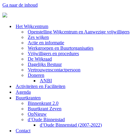
Ga naar de inhoud
Het Wijkcentrum
Openstelling Wijkcentrum en Aanwezige vrijwilligers
Zes wijken
Actie en informatie
Werkgroepen en Buurtorganisaties
Vrijwilligers en procedures
De Wijkraad
Dagelijks Bestuur
Vertrouwenscontactpersoon
Doneren
ANBI
Activiteiten en Faciliteiten
Agenda
Buurtkranten
Binnenkrant 2.0
Buurtkrant Zeven
OpNieuw
d’Oude Binnenstad
d’Oude Binnenstad (2007-2022)
Contact