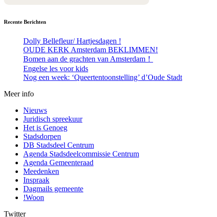
Recente Berichten
Dolly Bellefleur/ Hartjesdagen !
OUDE KERK Amsterdam BEKLIMMEN!
Bomen aan de grachten van Amsterdam！
Engelse les voor kids
Nog een week: ‘Queertentoonstelling’ d’Oude Stadt
Meer info
Nieuws
Juridisch spreekuur
Het is Genoeg
Stadsdorpen
DB Stadsdeel Centrum
Agenda Stadsdeelcommissie Centrum
Agenda Gemeenteraad
Meedenken
Inspraak
Dagmails gemeente
!Woon
Twitter