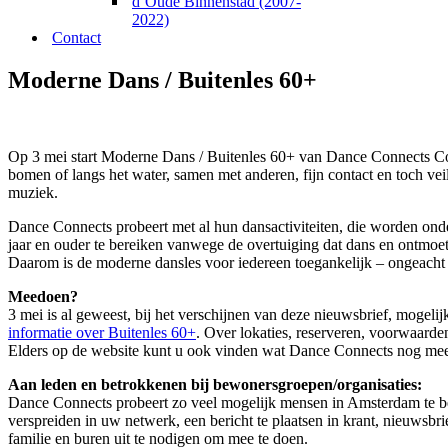
d’Oude Binnenstad (2007-
2022)
Contact
Moderne Dans / Buitenles 60+
Op 3 mei start Moderne Dans / Buitenles 60+ van Dance Connects Com
bomen of langs het water, samen met anderen, fijn contact en toch vei
muziek.
Dance Connects probeert met al hun dansactiviteiten, die worden on
jaar en ouder te bereiken vanwege de overtuiging dat dans en ontmoe
Daarom is de moderne dansles voor iedereen toegankelijk – ongeacht co
Meedoen?
3 mei is al geweest, bij het verschijnen van deze nieuwsbrief, mogelijk
informatie over Buitenles 60+
. Over lokaties, reserveren, voorwaarde
Elders op de website kunt u ook vinden wat Dance Connects nog meer
Aan leden en betrokkenen bij bewonersgroepen/organisaties:
Dance Connects probeert zo veel mogelijk mensen in Amsterdam te bere
verspreiden in uw netwerk, een bericht te plaatsen in krant, nieuwsbri
familie en buren uit te nodigen om mee te doen.