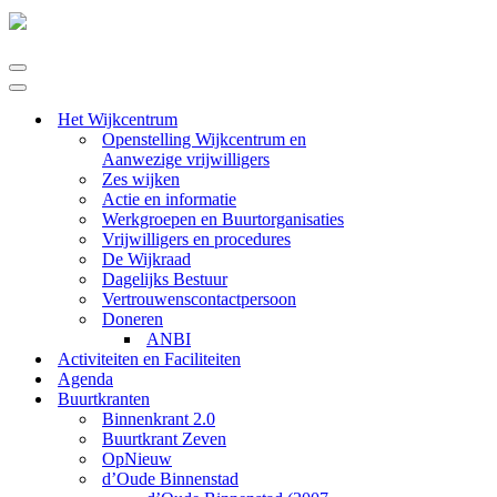
Navigatie
Menu
Navigatie
Menu
Het Wijkcentrum
Openstelling Wijkcentrum en
Aanwezige vrijwilligers
Zes wijken
Actie en informatie
Werkgroepen en Buurtorganisaties
Vrijwilligers en procedures
De Wijkraad
Dagelijks Bestuur
Vertrouwenscontactpersoon
Doneren
ANBI
Activiteiten en Faciliteiten
Agenda
Buurtkranten
Binnenkrant 2.0
Buurtkrant Zeven
OpNieuw
d’Oude Binnenstad