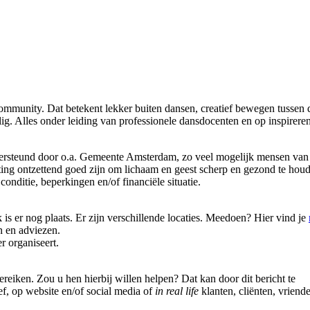
munity. Dat betekent lekker buiten dansen, creatief bewegen tussen 
lig. Alles onder leiding van professionele dansdocenten en op inspirere
dersteund door o.a. Gemeente Amsterdam, zo veel mogelijk mensen van
ting ontzettend goed zijn om lichaam en geest scherp en gezond te hou
nditie, beperkingen en/of financiële situatie.
 is er nog plaats. Er zijn verschillende locaties. Meedoen? Hier vind je
n en adviezen.
 organiseert.
iken. Zou u hen hierbij willen helpen? Dat kan door dit bericht te
ef, op website en/of social media of
in real life
klanten, cliënten, vriend