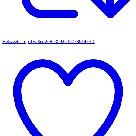
Retweeten op Twitter 2082350263977861474
1