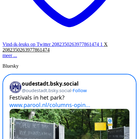
Vind-ik-leuks op Twitter 2082350263977861474
1
X
2082350263977861474
meer ...
Bluesky