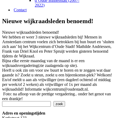
d’Oude Binnenstad (2007-
2022)
Contact
Nieuwe wijkraadsleden benoemd!
Nieuwe wijkraadsleden benoemd!
We hebben er weer 3 nieuwe wijkraadsleden bij! Mensen in
Amsterdam centrum voelen zich betrokken bij hun buurt en ‘sluiten
zich aan’ bij het Wijkcentrum d’Oude Stadt! Mathilde Andriessen,
Frank van Driel Knol en Peter Spruijt werden gisteren benoemd
tijdens de Wijkraad.
Bijna elke eerste maandag van de maand is er een
wijkraadsvergadering(zie zaalagenda op site).
Heeft u ook zin om voor uw buurt te horen en te zeggen wat daar
gaande is? Zoekt u steun, zoekt u een bijeenkomst-plek? Welkom!
En/of meldt u aan als vrijwilliger (een dagdeel ochtend of middag
per week/of 2 weken) als vrijwilliger of 1x per maand als
wijkraadslid! Informatie wijkcentrum@oudestadt.nl.
Foto: na afloop van de prettige vergadering.. onder het genot van
een drankje!
Zoeken
zoek
Adres en openingstijden
Kerkstraat 123