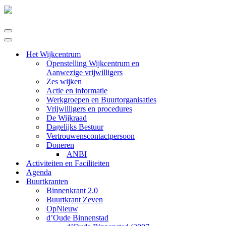
Navigatie
Menu
Navigatie
Menu
Het Wijkcentrum
Openstelling Wijkcentrum en
Aanwezige vrijwilligers
Zes wijken
Actie en informatie
Werkgroepen en Buurtorganisaties
Vrijwilligers en procedures
De Wijkraad
Dagelijks Bestuur
Vertrouwenscontactpersoon
Doneren
ANBI
Activiteiten en Faciliteiten
Agenda
Buurtkranten
Binnenkrant 2.0
Buurtkrant Zeven
OpNieuw
d’Oude Binnenstad