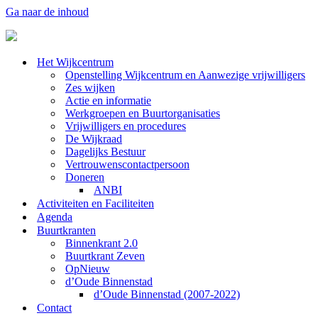
Ga naar de inhoud
Het Wijkcentrum
Openstelling Wijkcentrum en Aanwezige vrijwilligers
Zes wijken
Actie en informatie
Werkgroepen en Buurtorganisaties
Vrijwilligers en procedures
De Wijkraad
Dagelijks Bestuur
Vertrouwenscontactpersoon
Doneren
ANBI
Activiteiten en Faciliteiten
Agenda
Buurtkranten
Binnenkrant 2.0
Buurtkrant Zeven
OpNieuw
d’Oude Binnenstad
d’Oude Binnenstad (2007-2022)
Contact