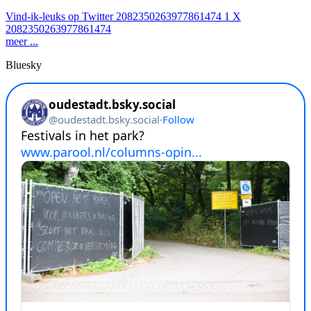
Vind-ik-leuks op Twitter 2082350263977861474
1
X
2082350263977861474
meer ...
Bluesky