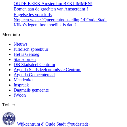
OUDE KERK Amsterdam BEKLIMMEN!
Bomen aan de grachten van Amsterdam！
Engelse les voor kids
Nog een week: ‘Queertentoonstelling’ d’Oude Stadt
Kliko’s legen: hoe moeilijk is dat..?
Meer info
Nieuws
Juridisch spreekuur
Het is Genoeg
Stadsdorpen
DB Stadsdeel Centrum
Agenda Stadsdeelcommissie Centrum
Agenda Gemeenteraad
Meedenken
Inspraak
Dagmails gemeente
!Woon
Twitter
Wijkcentrum d' Oude Stadt
@oudestadt
·