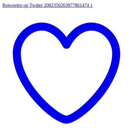
Retweeten op Twitter 2082350263977861474
1