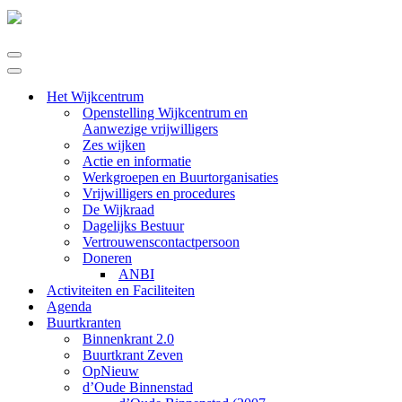
Navigatie
Menu
Navigatie
Menu
Het Wijkcentrum
Openstelling Wijkcentrum en
Aanwezige vrijwilligers
Zes wijken
Actie en informatie
Werkgroepen en Buurtorganisaties
Vrijwilligers en procedures
De Wijkraad
Dagelijks Bestuur
Vertrouwenscontactpersoon
Doneren
ANBI
Activiteiten en Faciliteiten
Agenda
Buurtkranten
Binnenkrant 2.0
Buurtkrant Zeven
OpNieuw
d’Oude Binnenstad