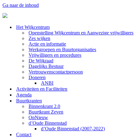
Ga naar de inhoud
Het Wijkcentrum
Openstelling Wijkcentrum en Aanwezige vrijwilligers
Zes wijken
Actie en informatie
Werkgroepen en Buurtorganisaties
Vrijwilligers en procedures
De Wijkraad
Dagelijks Bestuur
Vertrouwenscontactpersoon
Doneren
ANBI
Activiteiten en Faciliteiten
Agenda
Buurtkranten
Binnenkrant 2.0
Buurtkrant Zeven
OpNieuw
d’Oude Binnenstad
d’Oude Binnenstad (2007-2022)
Contact