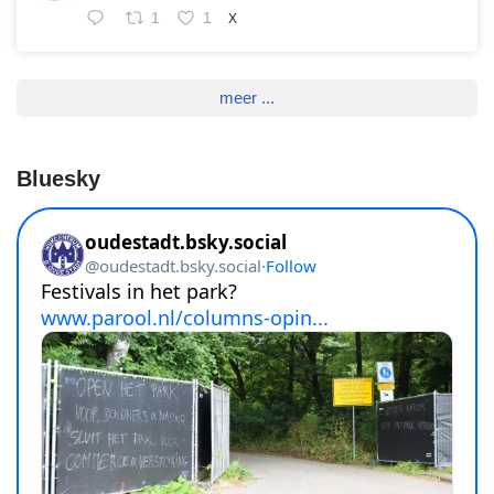
1
1
X
meer ...
Bluesky