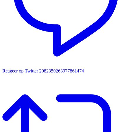
Reageer op Twitter 2082350263977861474