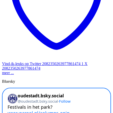
Vind-ik-leuks op Twitter 2082350263977861474
1
X
2082350263977861474
meer ...
Bluesky