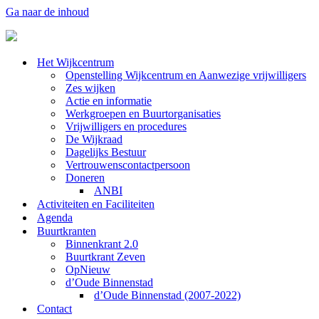
Ga naar de inhoud
Het Wijkcentrum
Openstelling Wijkcentrum en Aanwezige vrijwilligers
Zes wijken
Actie en informatie
Werkgroepen en Buurtorganisaties
Vrijwilligers en procedures
De Wijkraad
Dagelijks Bestuur
Vertrouwenscontactpersoon
Doneren
ANBI
Activiteiten en Faciliteiten
Agenda
Buurtkranten
Binnenkrant 2.0
Buurtkrant Zeven
OpNieuw
d’Oude Binnenstad
d’Oude Binnenstad (2007-2022)
Contact