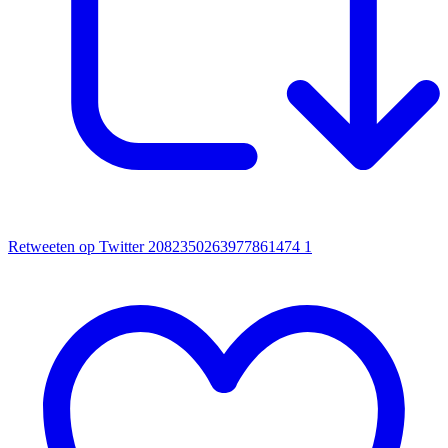
Retweeten op Twitter 2082350263977861474
1