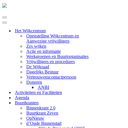
Navigatie
Menu
Navigatie
Menu
Het Wijkcentrum
Openstelling Wijkcentrum en
Aanwezige vrijwilligers
Zes wijken
Actie en informatie
Werkgroepen en Buurtorganisaties
Vrijwilligers en procedures
De Wijkraad
Dagelijks Bestuur
Vertrouwenscontactpersoon
Doneren
ANBI
Activiteiten en Faciliteiten
Agenda
Buurtkranten
Binnenkrant 2.0
Buurtkrant Zeven
OpNieuw
d’Oude Binnenstad