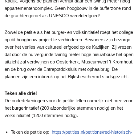
Kadijk. Volgens de plannen verrijst daar een twintig meter hoog
appartementencomplex. Geen hoogbouw in de bufferzone rond
de grachtengordel als UNESCO werelderfgoed!
Zowel de petitie als het burger- en volksinitiatief roept het college
op dit hoogbouw project te verhinderen. Bewoners zijn bezorgd
over het verlies van cultureel erfgoed op de Kadijken. Zij vrezen
dat door de nu vergunde twintig meter hoge nieuwbouw het open
uitzicht zal verdwijnen op Oosterkerk, Museumwerf ’t Kromhout,
en de brug over de Entrepotdoksluis met ophaalbrug. De
plannen zijn een inbreuk op het Rijksbeschermd stadsgezicht.
Teken alle drie!
De ondertekeningen voor de petitie tellen namelijk niet mee voor
het burgerinitatief (200 afzonderlijke stemmen nodig) en het
volksinitiatief (1200 stemmen nodig).
Teken de petitie op:
https://petities.nl/petitions/red-historisch-