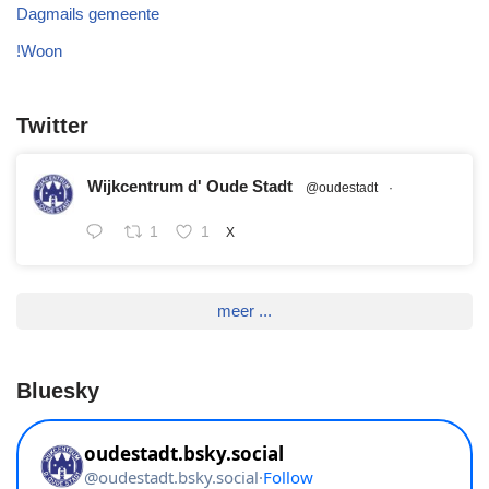
Dagmails gemeente
!Woon
Twitter
Wijkcentrum d' Oude Stadt
@oudestadt
·
1
1
X
meer ...
Bluesky