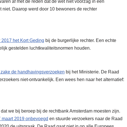
aren af met de reden dat de wet niet voorzag in een
 niet. Daarop werd door 10 bewoners de rechter
 2017 het Kort Geding
bij de burgerlijke rechter. Een echte
elijk gestelden luchtkwaliteitsnormen houden.
n zake de handhavingsverzoeken
bij het Ministerie. De Raad
rzoekers niet-ontvankelijk. Een wees hen naar het alternatief:
dat we bij beroep bij de rechtbank Amsterdam moesten zijn.
7 maart 2019 onbevoegd
en stuurde verzoekers naar de Raad
2020 de uitspraak. De Raad gaat niet in op alle Europees