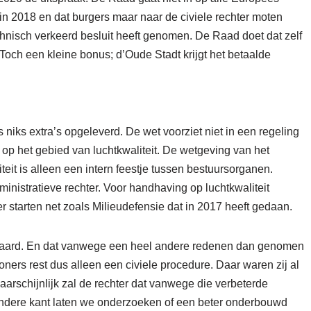
 in 2018 en dat burgers maar naar de civiele rechter moten
hnisch verkeerd besluit heeft genomen. De Raad doet dat zelf
k. Toch een kleine bonus; d’Oude Stadt krijgt het betaalde
 niks extra’s opgeleverd. De wet voorziet niet in een regeling
 op het gebied van luchtkwaliteit. De wetgeving van het
t is alleen een intern feestje tussen bestuursorganen.
inistratieve rechter.
Voor handhaving op luchtkwaliteit
r starten net zoals Milieudefensie dat in 2017 heeft gedaan.
geklaard. En dat vanwege een heel andere redenen dan genomen
rs rest dus alleen een civiele procedure. Daar waren zij al
arschijnlijk zal de rechter dat vanwege die verbeterde
 andere kant laten we onderzoeken of een beter onderbouwd