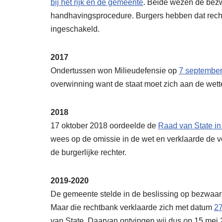
bij het rijk en de gemeente
. Beide wezen de bezw
handhavingsprocedure. Burgers hebben dat recht
ingeschakeld.
2017
Ondertussen won Milieudefensie op
7 september
overwinning want de staat moet zich aan de wett
2018
17 oktober 2018 oordeelde de
Raad van State i
wees op de omissie in de wet en verklaarde de ve
de burgerlijke rechter.
2019-2020
De gemeente stelde in de beslissing op bezwaar 
Maar die rechtbank verklaarde zich met datum
2
van State. Daarvan ontvingen wij dus op 15 mei 