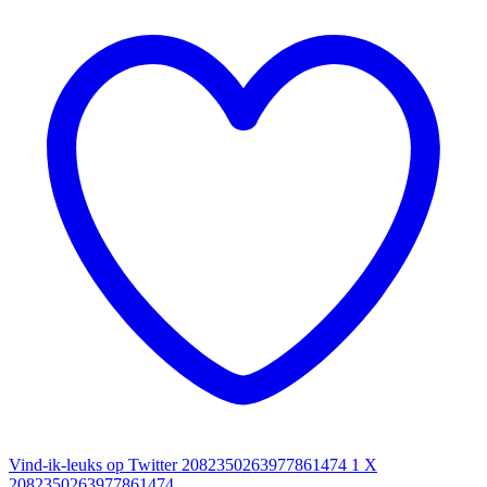
Vind-ik-leuks op Twitter 2082350263977861474
1
X
2082350263977861474