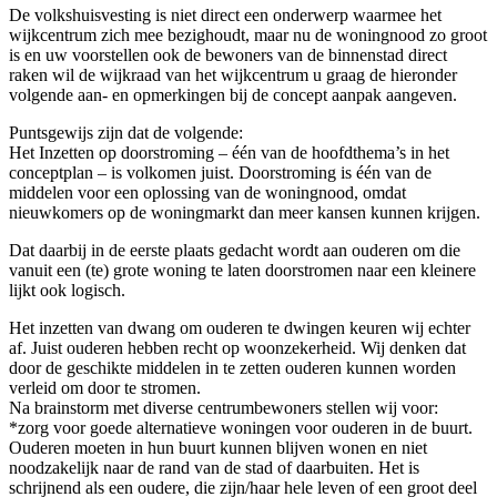
De volkshuisvesting is niet direct een onderwerp waarmee het
wijkcentrum zich mee bezighoudt, maar nu de woningnood zo groot
is en uw voorstellen ook de bewoners van de binnenstad direct
raken wil de wijkraad van het wijkcentrum u graag de hieronder
volgende aan- en opmerkingen bij de concept aanpak aangeven.
Puntsgewijs zijn dat de volgende:
Het Inzetten op doorstroming – één van de hoofdthema’s in het
conceptplan – is volkomen juist. Doorstroming is één van de
middelen voor een oplossing van de woningnood, omdat
nieuwkomers op de woningmarkt dan meer kansen kunnen krijgen.
Dat daarbij in de eerste plaats gedacht wordt aan ouderen om die
vanuit een (te) grote woning te laten doorstromen naar een kleinere
lijkt ook logisch.
Het inzetten van dwang om ouderen te dwingen keuren wij echter
af. Juist ouderen hebben recht op woonzekerheid. Wij denken dat
door de geschikte middelen in te zetten ouderen kunnen worden
verleid om door te stromen.
Na brainstorm met diverse centrumbewoners stellen wij voor:
*zorg voor goede alternatieve woningen voor ouderen in de buurt.
Ouderen moeten in hun buurt kunnen blijven wonen en niet
noodzakelijk naar de rand van de stad of daarbuiten. Het is
schrijnend als een oudere, die zijn/haar hele leven of een groot deel