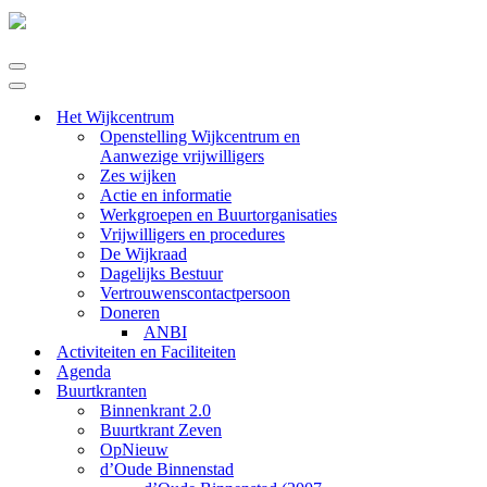
Navigatie
Menu
Navigatie
Menu
Het Wijkcentrum
Openstelling Wijkcentrum en
Aanwezige vrijwilligers
Zes wijken
Actie en informatie
Werkgroepen en Buurtorganisaties
Vrijwilligers en procedures
De Wijkraad
Dagelijks Bestuur
Vertrouwenscontactpersoon
Doneren
ANBI
Activiteiten en Faciliteiten
Agenda
Buurtkranten
Binnenkrant 2.0
Buurtkrant Zeven
OpNieuw
d’Oude Binnenstad