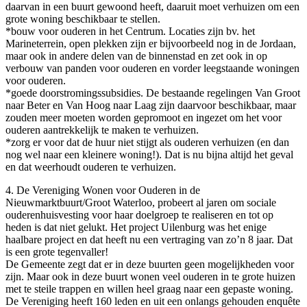
daarvan in een buurt gewoond heeft, daaruit moet verhuizen om een
grote woning beschikbaar te stellen.
*bouw voor ouderen in het Centrum. Locaties zijn bv. het
Marineterrein, open plekken zijn er bijvoorbeeld nog in de Jordaan,
maar ook in andere delen van de binnenstad en zet ook in op
verbouw van panden voor ouderen en vorder leegstaande woningen
voor ouderen.
*goede doorstromingssubsidies. De bestaande regelingen Van Groot
naar Beter en Van Hoog naar Laag zijn daarvoor beschikbaar, maar
zouden meer moeten worden gepromoot en ingezet om het voor
ouderen aantrekkelijk te maken te verhuizen.
*zorg er voor dat de huur niet stijgt als ouderen verhuizen (en dan
nog wel naar een kleinere woning!). Dat is nu bijna altijd het geval
en dat weerhoudt ouderen te verhuizen.
4. De Vereniging Wonen voor Ouderen in de
Nieuwmarktbuurt/Groot Waterloo, probeert al jaren om sociale
ouderenhuisvesting voor haar doelgroep te realiseren en tot op
heden is dat niet gelukt. Het project Uilenburg was het enige
haalbare project en dat heeft nu een vertraging van zo’n 8 jaar. Dat
is een grote tegenvaller!
De Gemeente zegt dat er in deze buurten geen mogelijkheden voor
zijn. Maar ook in deze buurt wonen veel ouderen in te grote huizen
met te steile trappen en willen heel graag naar een gepaste woning.
De Vereniging heeft 160 leden en uit een onlangs gehouden enquête