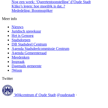
Nog een week: ‘Queertentoonstelling’ d’Oude Stadt
Kliko’s legen: hoe moeilijk is dat..?
Mededeling: Boomsspijker
Meer info
Nieuws
Juridisch spreekuur
Het is Genoeg
Stadsdorpen
DB Stadsdeel Centrum
Agenda Stadsdeelcommissie Centrum
Agenda Gemeenteraad
Meedenken
Inspraak
Dagmails gemeente
!Woon
Twitter
Wijkcentrum d' Oude Stadt
@oudestadt
·