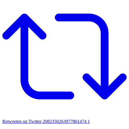
Retweeten op Twitter 2082350263977861474
1