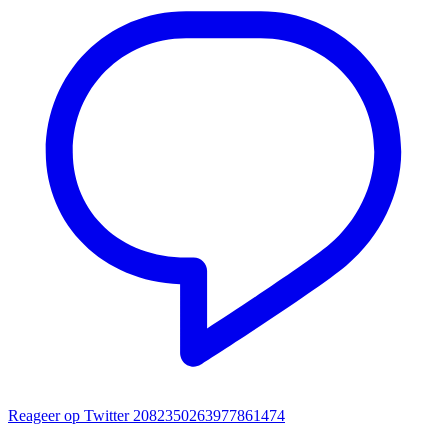
Reageer op Twitter 2082350263977861474