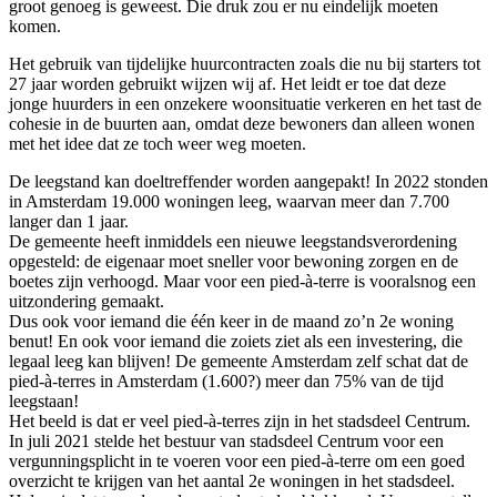
groot genoeg is geweest. Die druk zou er nu eindelijk moeten
komen.
Het gebruik van tijdelijke huurcontracten zoals die nu bij starters tot
27 jaar worden gebruikt wijzen wij af. Het leidt er toe dat deze
jonge huurders in een onzekere woonsituatie verkeren en het tast de
cohesie in de buurten aan, omdat deze bewoners dan alleen wonen
met het idee dat ze toch weer weg moeten.
De leegstand kan doeltreffender worden aangepakt! In 2022 stonden
in Amsterdam 19.000 woningen leeg, waarvan meer dan 7.700
langer dan 1 jaar.
De gemeente heeft inmiddels een nieuwe leegstandsverordening
opgesteld: de eigenaar moet sneller voor bewoning zorgen en de
boetes zijn verhoogd. Maar voor een pied-à-terre is vooralsnog een
uitzondering gemaakt.
Dus ook voor iemand die één keer in de maand zo’n 2e woning
benut! En ook voor iemand die zoiets ziet als een investering, die
legaal leeg kan blijven! De gemeente Amsterdam zelf schat dat de
pied-à-terres in Amsterdam (1.600?) meer dan 75% van de tijd
leegstaan!
Het beeld is dat er veel pied-à-terres zijn in het stadsdeel Centrum.
In juli 2021 stelde het bestuur van stadsdeel Centrum voor een
vergunningsplicht in te voeren voor een pied-à-terre om een goed
overzicht te krijgen van het aantal 2e woningen in het stadsdeel.