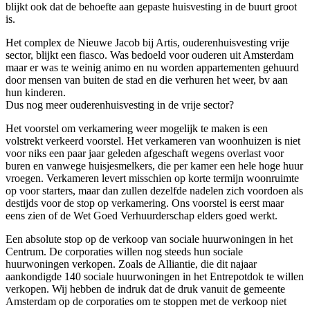
blijkt ook dat de behoefte aan gepaste huisvesting in de buurt groot
is.
Het complex de Nieuwe Jacob bij Artis, ouderenhuisvesting vrije
sector, blijkt een fiasco. Was bedoeld voor ouderen uit Amsterdam
maar er was te weinig animo en nu worden appartementen gehuurd
door mensen van buiten de stad en die verhuren het weer, bv aan
hun kinderen.
Dus nog meer ouderenhuisvesting in de vrije sector?
Het voorstel om verkamering weer mogelijk te maken is een
volstrekt verkeerd voorstel. Het verkameren van woonhuizen is niet
voor niks een paar jaar geleden afgeschaft wegens overlast voor
buren en vanwege huisjesmelkers, die per kamer een hele hoge huur
vroegen. Verkameren levert misschien op korte termijn woonruimte
op voor starters, maar dan zullen dezelfde nadelen zich voordoen als
destijds voor de stop op verkamering. Ons voorstel is eerst maar
eens zien of de Wet Goed Verhuurderschap elders goed werkt.
Een absolute stop op de verkoop van sociale huurwoningen in het
Centrum. De corporaties willen nog steeds hun sociale
huurwoningen verkopen. Zoals de Alliantie, die dit najaar
aankondigde 140 sociale huurwoningen in het Entrepotdok te willen
verkopen. Wij hebben de indruk dat de druk vanuit de gemeente
Amsterdam op de corporaties om te stoppen met de verkoop niet