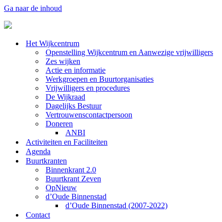
Ga naar de inhoud
Het Wijkcentrum
Openstelling Wijkcentrum en Aanwezige vrijwilligers
Zes wijken
Actie en informatie
Werkgroepen en Buurtorganisaties
Vrijwilligers en procedures
De Wijkraad
Dagelijks Bestuur
Vertrouwenscontactpersoon
Doneren
ANBI
Activiteiten en Faciliteiten
Agenda
Buurtkranten
Binnenkrant 2.0
Buurtkrant Zeven
OpNieuw
d’Oude Binnenstad
d’Oude Binnenstad (2007-2022)
Contact