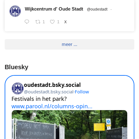
Wijkcentrum d' Oude Stadt
@oudestadt
·
1
1
X
meer ...
Bluesky