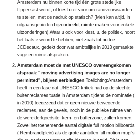
Amsterdam nu binnen korte tijd één grote stedelijke
flipperkast wordt, of kiest u er voor om randvoorwaarden
te stellen, met de nadruk op statisch? (Men kan altijd, in
uitgaansgebieden bijvoorbeeld, ruimte maken voor enkele
uitzonderingen).Waar u ook voor kiest, u, de politiek, hoort
het laatste woord te hebben, niet zoals tot nu toe
JCDecaux, gedekt door wat ambtelijke in 2013 gemaakte
vage en ruime afspraken.
Amsterdam moet de met UNESCO overeengekomen
afspraak:” moving advertising images are no longer
permitted”, blijven eerbiedigen
.Toelichting:Amsterdam
heeft in een fase dat UNESCO kritiek had op de slechte
buitenreclamesituatie in Amsterdam tijdens de nominatie (
in 2010) toegezegd dat er geen nieuwe bewegende
reclames, aan de gevels, noch in de publieke ruimte van
de werelderfgoedsite, kern- en bufferzone, zullen komen.
Zowel het toenemende aantal digitale full motion billboards
( Rembrandtplein) als de grote aantallen full motion mupi’s