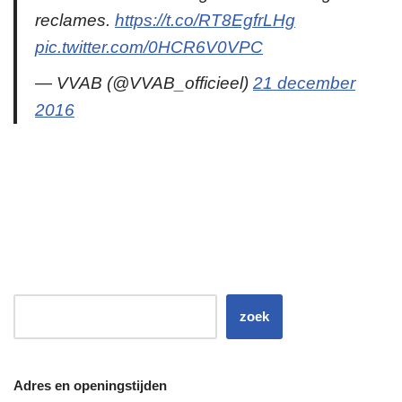
reclames.
https://t.co/RT8EgfrLHg
pic.twitter.com/0HCR6V0VPC
— VVAB (@VVAB_officieel)
21 december
2016
zoek
Adres en openingstijden