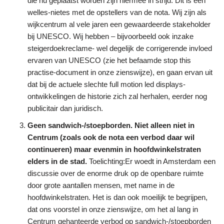
die nu geplaatst worden zijn hiermee in strijd. Dit is een
welles-nietes met de opstellers van de nota. Wij zijn als
wijkcentrum al vele jaren een gewaardeerde stakeholder
bij UNESCO. Wij hebben – bijvoorbeeld ook inzake
steigerdoekreclame- wel degelijk de corrigerende invloed
ervaren van UNESCO (zie het befaamde stop this
practise-document in onze zienswijze), en gaan ervan uit
dat bij de actuele slechte full motion led displays-
ontwikkelingen de historie zich zal herhalen, eerder nog
publicitair dan juridisch.
Geen sandwich-/stoepborden. Niet alleen niet in
Centrum (zoals ook de nota een verbod daar wil
continueren) maar evenmin in hoofdwinkelstraten
elders in de stad.
Toelichting:Er woedt in Amsterdam een
discussie over de enorme druk op de openbare ruimte
door grote aantallen mensen, met name in de
hoofdwinkelstraten. Het is dan ook moeilijk te begrijpen,
dat ons voorstel in onze zienswijze, om het al lang in
Centrum gehanteerde verbod op sandwich-/stoepborden