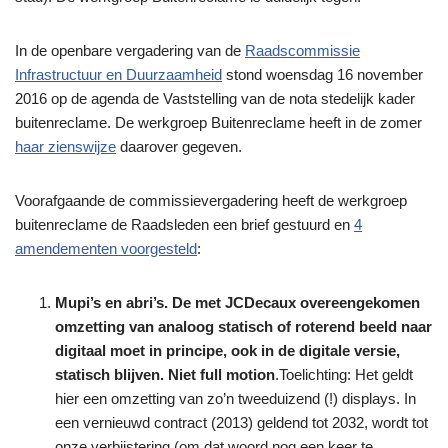
In de openbare vergadering van de
Raadscommissie
Infrastructuur en Duurzaamheid
stond
woensdag 16 november
2016
op de agenda de Vaststelling van de nota stedelijk kader
buitenreclame. De werkgroep Buitenreclame heeft in de zomer
haar zienswijze
daarover gegeven.
Voorafgaande de commissievergadering heeft de werkgroep
buitenreclame de Raadsleden een brief gestuurd en
4
amendementen voorgesteld
:
Mupi’s en abri’s. De met JCDecaux overeengekomen
omzetting van analoog statisch of roterend beeld naar
digitaal moet in principe, ook in de digitale versie,
statisch blijven. Niet full motion
.Toelichting: Het geldt
hier een omzetting van zo’n tweeduizend (!) displays. In
een vernieuwd contract (2013) geldend tot 2032, wordt tot
onze verbijstering (om dat woord nog een keer te