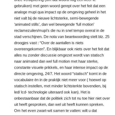
gebruiken) met geen woord gerept over het feit dat een
analoge mupi qua impact op de omgeving geheel in het
niet valt bij de nieuwe lichtsterke, semi-bewegende
‘animated stills’, dan wel bewegende ‘full motion’
reclamezuilen/mupi’s die nu in snel tempo overal in de
stad verschijnen. De nota van beantwoording stelt blz. 25
droogjes vast : “Over de aantallen is niets
overeengekomen”. En blijkbaar ook niets over het feit dat
alles nu zonder discussie omgezet wordt van statisch
naar animated dan wel full motion met haar sterke,
constante visuele prikkels, en haar intense impact op de
directe omgeving, 24/7. Het woord “statisch” komt in de
vocabulaire èn in de praktijk niet meer voor ( hoewel op
statisch instellen, met minder lichtsterkte bovendien, bij
led/ lcd- technologie uiteraard ook kan). Het is
onbestaanbaar dat de politiek zich tot nu toe hier niet over
uit heeft gesproken, dan wel uit heeft kunnen spreken.
Om het even zwart-wit samen te vatten: wilt u dat