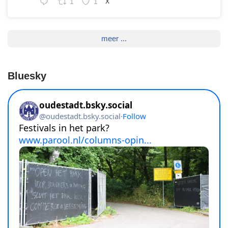
1
1
X
meer ...
Bluesky