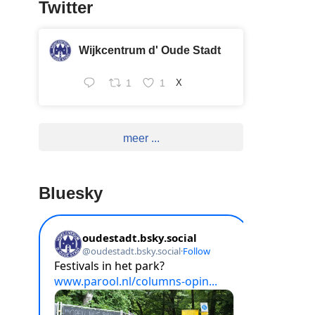
Twitter
Wijkcentrum d' Oude Stadt
1
1
X
meer ...
Bluesky