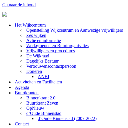
Ga naar de inhoud
Het Wijkcentrum
Openstelling Wijkcentrum en Aanwezige vrijwilligers
Zes wijken
Actie en informatie
Werkgroepen en Buurtorganisaties
Vrijwilligers en procedures
De Wijkraad
Dagelijks Bestuur
Vertrouwenscontactpersoon
Doneren
ANBI
Activiteiten en Faciliteiten
Agenda
Buurtkranten
Binnenkrant 2.0
Buurtkrant Zeven
OpNieuw
d’Oude Binnenstad
d’Oude Binnenstad (2007-2022)
Contact