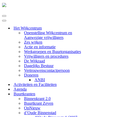
Navigatie
Menu
Navigatie
Menu
Het Wijkcentrum
Openstelling Wijkcentrum en
Aanwezige vrijwilligers
Zes wijken
Actie en informatie
Werkgroepen en Buurtorganisaties
Vrijwilligers en procedures
De Wijkraad
Dagelijks Bestuur
Vertrouwenscontactpersoon
Doneren
ANBI
Activiteiten en Faciliteiten
Agenda
Buurtkranten
Binnenkrant 2.0
Buurtkrant Zeven
OpNieuw
d’Oude Binnenstad