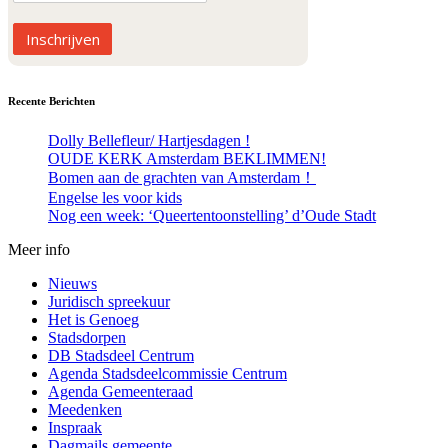
Inschrijven
Recente Berichten
Dolly Bellefleur/ Hartjesdagen !
OUDE KERK Amsterdam BEKLIMMEN!
Bomen aan de grachten van Amsterdam！
Engelse les voor kids
Nog een week: ‘Queertentoonstelling’ d’Oude Stadt
Meer info
Nieuws
Juridisch spreekuur
Het is Genoeg
Stadsdorpen
DB Stadsdeel Centrum
Agenda Stadsdeelcommissie Centrum
Agenda Gemeenteraad
Meedenken
Inspraak
Dagmails gemeente