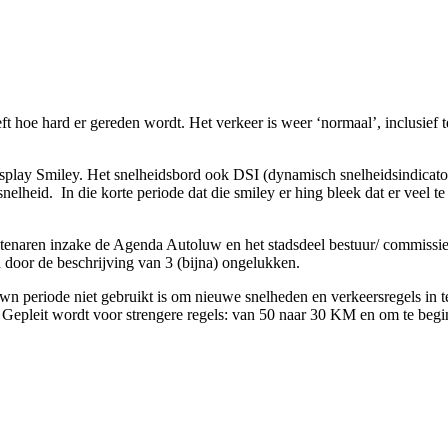
t hoe hard er gereden wordt. Het verkeer is weer ‘normaal’, inclusief t
display Smiley. Het snelheidsbord ook DSI (dynamisch snelheidsindicato
lheid. In die korte periode dat die smiley er hing bleek dat er veel te
tenaren inzake de Agenda Autoluw en het stadsdeel bestuur/ commissi
 door de beschrijving van 3 (bijna) ongelukken.
wn periode niet gebruikt is om nieuwe snelheden en verkeersregels in t
 Gepleit wordt voor strengere regels: van 50 naar 30 KM en om te beg