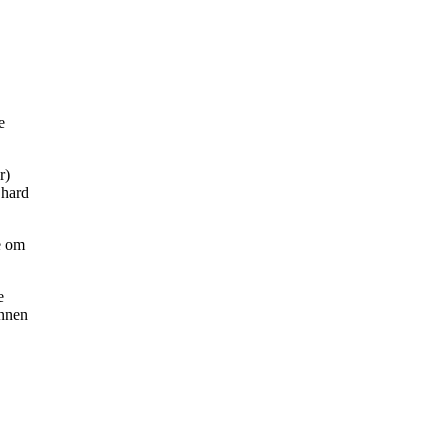
e
r)
 hard
e om
e
innen