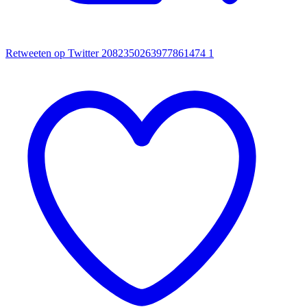
Retweeten op Twitter 2082350263977861474
1