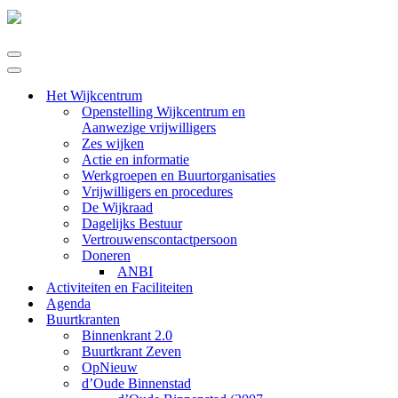
Navigatie
Menu
Navigatie
Menu
Het Wijkcentrum
Openstelling Wijkcentrum en
Aanwezige vrijwilligers
Zes wijken
Actie en informatie
Werkgroepen en Buurtorganisaties
Vrijwilligers en procedures
De Wijkraad
Dagelijks Bestuur
Vertrouwenscontactpersoon
Doneren
ANBI
Activiteiten en Faciliteiten
Agenda
Buurtkranten
Binnenkrant 2.0
Buurtkrant Zeven
OpNieuw
d’Oude Binnenstad