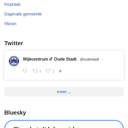
Inspraak
Dagmails gemeente
!Woon
Twitter
Wijkcentrum d' Oude Stadt
@oudestadt
·
1
1
X
meer ...
Bluesky