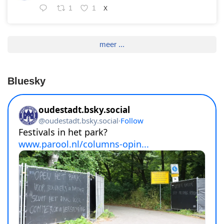
1
1
X
meer ...
Bluesky