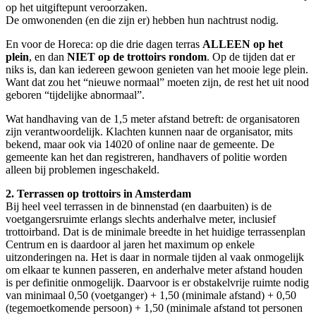
op het uitgiftepunt veroorzaken.
De omwonenden (en die zijn er) hebben hun nachtrust nodig.
En voor de Horeca: op die drie dagen terras
ALLEEN op het
plein
, en dan
NIET op de trottoirs
rondom
. Op de tijden dat er
niks is, dan kan iedereen gewoon genieten van het mooie lege plein.
Want dat zou het “nieuwe normaal” moeten zijn, de rest het uit nood
geboren “tijdelijke abnormaal”.
Wat handhaving van de 1,5 meter afstand betreft: de organisatoren
zijn verantwoordelijk. Klachten kunnen naar de organisator, mits
bekend, maar ook via 14020 of online naar de gemeente. De
gemeente kan het dan registreren, handhavers of politie worden
alleen bij problemen ingeschakeld.
2. Terrassen op trottoirs in Amsterdam
Bij heel veel terrassen in de binnenstad (en daarbuiten) is de
voetgangersruimte erlangs slechts anderhalve meter, inclusief
trottoirband. Dat is de minimale breedte in het huidige terrassenplan
Centrum en is daardoor al jaren het maximum op enkele
uitzonderingen na. Het is daar in normale tijden al vaak onmogelijk
om elkaar te kunnen passeren, en anderhalve meter afstand houden
is per definitie onmogelijk. Daarvoor is er obstakelvrije ruimte nodig
van minimaal 0,50 (voetganger) + 1,50 (minimale afstand) + 0,50
(tegemoetkomende persoon) + 1,50 (minimale afstand tot personen