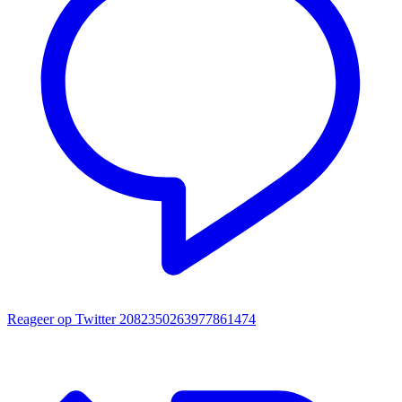
Reageer op Twitter 2082350263977861474