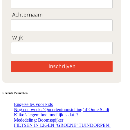
Achternaam
Wijk
Inschrijven
Recente Berichten
Engelse les voor kids
Nog een week: ‘Queertentoonstelling’ d’Oude Stadt
Kliko’s legen: hoe moeilijk is dat..?
Mededeling: Boomsspijker
FIETSEN IN EIGEN ‘GROENE’ TUINDORPEN!