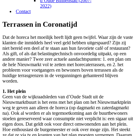
d’Oude Binnenstad (2007-
2022)
Contact
Terrassen in Coronatijd
Dat de horeca het moeilijk heeft lijdt geen twijfel. Waar zijn de vaste
klanten die inmiddels heel veel geld hebben uitgespaard? Zijn zij
niet bereid een deel af te staan aan hun favoriete café of restaurant?
Als gift, of als dat belastingtechnisch onvoordelig uitpakt, op een
andere manier? Twee zeer actuele aandachtspunten: 1. een plan om
de hele Nieuwmarkt vol te zetten met horecaterrassen, en 2. het
probleem voor voetgangers en bewoners boven terrassen als de
huidige terrasgrenzen in de vergunningen gehanteerd blijven
worden.
1. Het plein
Geen van de wijkraadsleden van d’Oude Stadt uit de
Nieuwmarktbuurt is het eens met het plan om het Nieuwmarktplein
weg te geven aan alleen de horeca (op dagmarkt en zaterdagmarkt
na). Ook al worden er als tegemoetkoming aan de buurtbewoners
stoelen gereserveerd waar consumptie niet verplicht is: een sigaar uit
eigen doos. Dat geldt ook voor direct omwonenden aan het plein.
Hoe enthousiast de burgemeester er ook over moge zijn. Het steekt
ze dat ze via tv en kranten van het plan moesten vernemen. Daarom