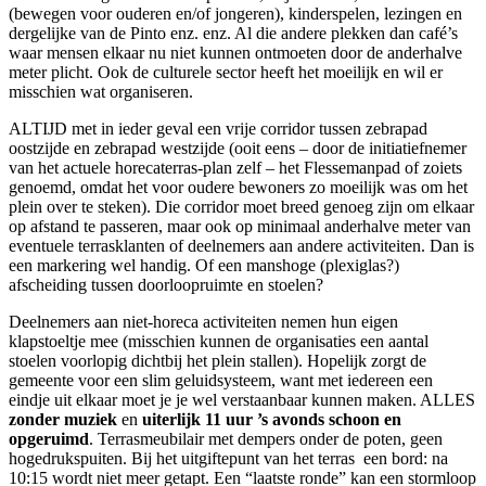
(bewegen voor ouderen en/of jongeren), kinderspelen, lezingen en
dergelijke van de Pinto enz. enz. Al die andere plekken dan café’s
waar mensen elkaar nu niet kunnen ontmoeten door de anderhalve
meter plicht. Ook de culturele sector heeft het moeilijk en wil er
misschien wat organiseren.
ALTIJD met in ieder geval een vrije corridor tussen zebrapad
oostzijde en zebrapad westzijde (ooit eens – door de initiatiefnemer
van het actuele horecaterras-plan zelf – het Flessemanpad of zoiets
genoemd, omdat het voor oudere bewoners zo moeilijk was om het
plein over te steken). Die corridor moet breed genoeg zijn om elkaar
op afstand te passeren, maar ook op minimaal anderhalve meter van
eventuele terrasklanten of deelnemers aan andere activiteiten. Dan is
een markering wel handig. Of een manshoge (plexiglas?)
afscheiding tussen doorloopruimte en stoelen?
Deelnemers aan niet-horeca activiteiten nemen hun eigen
klapstoeltje mee (misschien kunnen de organisaties een aantal
stoelen voorlopig dichtbij het plein stallen). Hopelijk zorgt de
gemeente voor een slim geluidsysteem, want met iedereen een
eindje uit elkaar moet je je wel verstaanbaar kunnen maken. ALLES
zonder muziek
en
uiterlijk 11 uur ’s avonds schoon en
opgeruimd
. Terrasmeubilair met dempers onder de poten, geen
hogedrukspuiten. Bij het uitgiftepunt van het terras een bord: na
10:15 wordt niet meer getapt. Een “laatste ronde” kan een stormloop