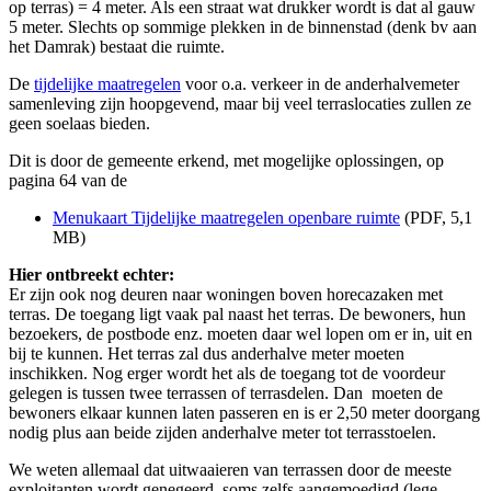
op terras) = 4 meter. Als een straat wat drukker wordt is dat al gauw
5 meter. Slechts op sommige plekken in de binnenstad (denk bv aan
het Damrak) bestaat die ruimte.
De
tijdelijke maatregelen
voor o.a. verkeer in de anderhalvemeter
samenleving zijn hoopgevend, maar bij veel terraslocaties zullen ze
geen soelaas bieden.
Dit is door de gemeente erkend, met mogelijke oplossingen, op
pagina 64 van de
Menukaart Tijdelijke maatregelen openbare ruimte
(PDF, 5,1
MB)
Hier ontbreekt echter:
Er zijn ook nog deuren naar woningen boven horecazaken met
terras. De toegang ligt vaak pal naast het terras. De bewoners, hun
bezoekers, de postbode enz. moeten daar wel lopen om er in, uit en
bij te kunnen. Het terras zal dus anderhalve meter moeten
inschikken. Nog erger wordt het als de toegang tot de voordeur
gelegen is tussen twee terrassen of terrasdelen. Dan moeten de
bewoners elkaar kunnen laten passeren en is er 2,50 meter doorgang
nodig plus aan beide zijden anderhalve meter tot terrasstoelen.
We weten allemaal dat uitwaaieren van terrassen door de meeste
exploitanten wordt genegeerd, soms zelfs aangemoedigd (lege