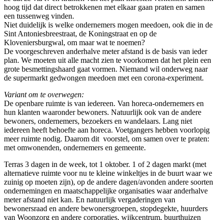
hoog tijd dat direct betrokkenen met elkaar gaan praten en samen
een tussenweg vinden.
Niet duidelijk is welke ondernemers mogen meedoen, ook die in de
Sint Antoniesbreestraat, de Koningstraat en op de
Kloveniersburgwal, om maar wat te noemen?
De voorgeschreven anderhalve meter afstand is de basis van ieder
plan. We moeten uit alle macht zien te voorkomen dat het plein een
grote besmettingshaard gaat vormen. Niemand wil onderweg naar
de supermarkt gedwongen meedoen met een corona-experiment.
Variant om te overwegen:
De openbare ruimte is van iedereen. Van horeca-ondernemers en
hun klanten waaronder bewoners. Natuurlijk ook van de andere
bewoners, ondernemers, bezoekers en wandelaars. Lang niet
iedereen heeft behoefte aan horeca. Voetgangers hebben voorlopig
meer ruimte nodig. Daarom dit voorstel, om samen over te praten:
met omwonenden, ondernemers en gemeente.
Terras 3 dagen in de week, tot 1 oktober. 1 of 2 dagen markt (met
alternatieve ruimte voor nu te kleine winkeltjes in de buurt waar we
zuinig op moeten zijn), op de andere dagen/avonden andere soorten
ondernemingen en maatschappelijke organisaties waar anderhalve
meter afstand niet kan. En natuurlijk vergaderingen van
bewonersraad en andere bewonersgroepen, stopdegekte, huurders
van Woonzorg en andere corporaties, wijkcentrum, buurthuizen