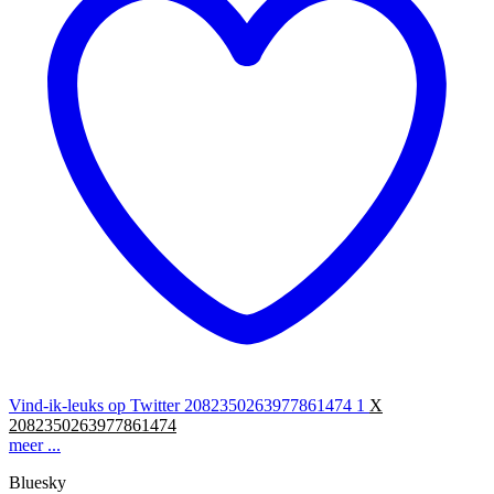
Vind-ik-leuks op Twitter 2082350263977861474
1
X
2082350263977861474
meer ...
Bluesky