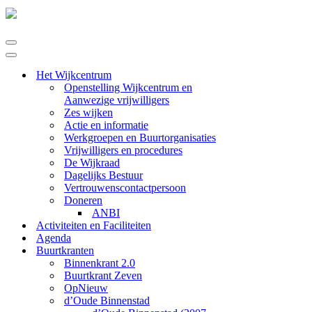
Navigatie
Menu
Navigatie
Menu
Het Wijkcentrum
Openstelling Wijkcentrum en
Aanwezige vrijwilligers
Zes wijken
Actie en informatie
Werkgroepen en Buurtorganisaties
Vrijwilligers en procedures
De Wijkraad
Dagelijks Bestuur
Vertrouwenscontactpersoon
Doneren
ANBI
Activiteiten en Faciliteiten
Agenda
Buurtkranten
Binnenkrant 2.0
Buurtkrant Zeven
OpNieuw
d’Oude Binnenstad