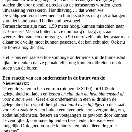
stoelen die voor opening precies op de terrasgrens worden gezet,
uitwaaiering verzekerd). Handhaving … dat weten we.
De veiligheid voor bewoners en hun bezoekers mag niet afhangen
van niet handhavend bedienend personeel.
Terrasschotten zijn max. 1,50 meter hoog, kunnen misschien naar
2,10 meter? Maar schotten, of ze nou hoog of laag zijn, aan
weerszijden van een doorgang van 90 cm of zelfs minder, waar men
elkaar ook veilig moet kunnen passeren, dat kan echt niet. Ook nu
de horeca nog dicht is.
Het is ons een raadsel hoe sommige ondernemers in de binnenstad
lijken te denken dat ze gemakkelijk nog kunnen uitbreiden op de
stoep van de buren.
Een reactie van een ondernemer in de buurt van de
Nieuwmarkt:
“Geef de zaken in het centrum (binnen de S100) tot 11.00 de
gelegenheid tot laden en lossen
en sluit dan de hele binnenstad af
voor autoverkeer.
Geef elke ondernemer in eten & drinken de
gelegenheid om vanaf die tijd
maximaal twee tafeltjes
op de straat
voor zijn zaak te zetten buiten een eventuele terrasvergunning om,
zodat hulpdiensten, fietsers en voetgangers er gewoon door kunnen.
Levendigheid, coronaveiligheid en bescheiden toerisme weer
mogelijk. Ook goed voor de kleine zaken, niet alleen de grote
jongens”.