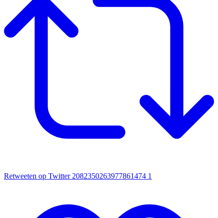
Retweeten op Twitter 2082350263977861474
1