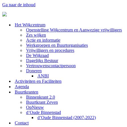
Ga naar de inhoud
Het Wijkcentrum
Openstelling Wijkcentrum en Aanwezige vrijwilligers
Zes wijken
Actie en informatie
Werkgroepen en Buurtorganisaties
Vrijwilligers en procedures
De Wijkraad
Dagelijks Bestuur
Vertrouwenscontactpersoon
Doneren
ANBI
Activiteiten en Faciliteiten
Agenda
Buurtkranten
Binnenkrant 2.0
Buurtkrant Zeven
OpNieuw
d’Oude Binnenstad
d’Oude Binnenstad (2007-2022)
Contact