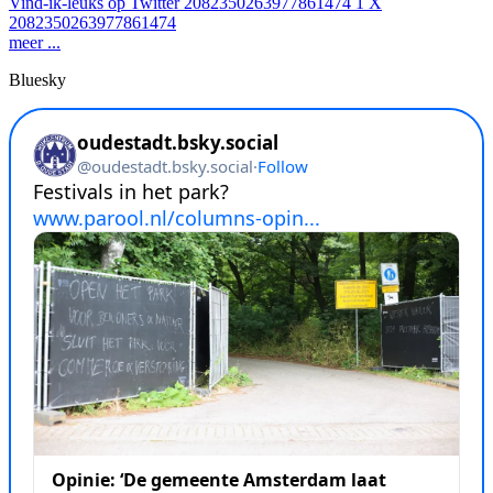
Vind-ik-leuks op Twitter 2082350263977861474
1
X
2082350263977861474
meer ...
Bluesky