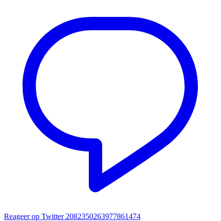
Reageer op Twitter 2082350263977861474