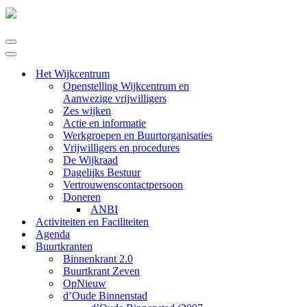
Navigatie
Menu
Navigatie
Menu
Het Wijkcentrum
Openstelling Wijkcentrum en
Aanwezige vrijwilligers
Zes wijken
Actie en informatie
Werkgroepen en Buurtorganisaties
Vrijwilligers en procedures
De Wijkraad
Dagelijks Bestuur
Vertrouwenscontactpersoon
Doneren
ANBI
Activiteiten en Faciliteiten
Agenda
Buurtkranten
Binnenkrant 2.0
Buurtkrant Zeven
OpNieuw
d’Oude Binnenstad