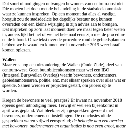
Dat soort uitnodigingen ontvangen bewoners van centrum-oost niet.
Die moeten het doen met de behandeling in de stadsdeelcommissie
waar ze kunnen inspreken. Op een moment dat alles al vastligt,
hooguit zou de stadsdeelcie het dagelijks bestuur nog kunnen
overreden om een kleine wijziging in zijn advies aan te brengen.
Dat inspreken op zo’n laat moment doen we maar tegen beter weten
in; anders lijkt het net of we het helemaal eens zijn met de procedure
en de inhoud. Onze tekst over de procedure rond de gebiedsplannen
hebben we bewaard en kunnen we in november 2019 weer braaf
komen oplezen.
Wallen
Maar er is nog een uitzondering: de Wallen (Oude Zijde), deel van
centrum-west. Geen buurtbijeenkomsten maar wel een IBO
(Integraal Burgwallen Overleg) waarin bewoners, ondernemers,
gebiedsambtenaren, politie, enz. met elkaar spraken over alles wat er
speelde. Samen werden er projecten gestart, om jaloers op te
worden.
Kregen de bewoners te veel praatjes? Er kwam na november 2018
opeens geen uitnodiging meer. Terwijl er wel een bijeenkomst in
april was gepland. Wat bleek: er zijn gesprekken gevoerd met
bewoners, ondernemers en instellingen. De conclusies uit de
gesprekken waren vrijwel eensgezind;
de behoefte aan een overleg
met bewoners, ondernemers en organisaties is nog even groot
,
maar