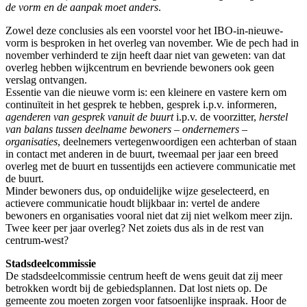
de vorm en de aanpak moet anders
.
Zowel deze conclusies als een voorstel voor het IBO-in-nieuwe-
vorm is besproken in het overleg van november. Wie de pech had in
november verhinderd te zijn heeft daar niet van geweten: van dat
overleg hebben wijkcentrum en bevriende bewoners ook geen
verslag ontvangen.
Essentie van die nieuwe vorm is: een kleinere en vastere kern om
continuïteit in het gesprek te hebben, gesprek i.p.v. informeren,
agenderen van gesprek vanuit de buurt
i.p.v. de voorzitter,
herstel
van balans tussen deelname bewoners – ondernemers –
organisaties
, deelnemers vertegenwoordigen een achterban of staan
in contact met anderen in de buurt, tweemaal per jaar een breed
overleg met de buurt en tussentijds een actievere communicatie met
de buurt.
Minder bewoners dus, op onduidelijke wijze geselecteerd, en
actievere communicatie houdt blijkbaar in: vertel de andere
bewoners en organisaties vooral niet dat zij niet welkom meer zijn.
Twee keer per jaar overleg? Net zoiets dus als in de rest van
centrum-west?
Stadsdeelcommissie
De stadsdeelcommissie centrum heeft de wens geuit dat zij meer
betrokken wordt bij de gebiedsplannen. Dat lost niets op. De
gemeente zou moeten zorgen voor fatsoenlijke inspraak. Hoor de