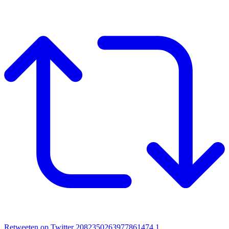
Retweeten op Twitter 2082350263977861474
1