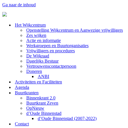
Ga naar de inhoud
Het Wijkcentrum
Openstelling Wijkcentrum en Aanwezige vrijwilligers
Zes wijken
Actie en informatie
Werkgroepen en Buurtorganisaties
Vrijwilligers en procedures
De Wijkraad
Dagelijks Bestuur
Vertrouwenscontactpersoon
Doneren
ANBI
Activiteiten en Faciliteiten
Agenda
Buurtkranten
Binnenkrant 2.0
Buurtkrant Zeven
OpNieuw
d’Oude Binnenstad
d’Oude Binnenstad (2007-2022)
Contact