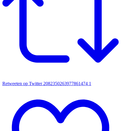
Retweeten op Twitter 2082350263977861474
1