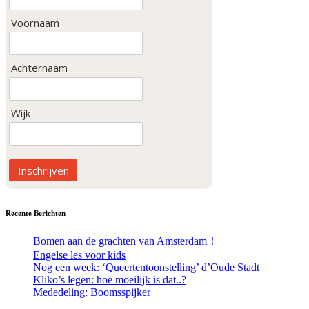
Voornaam
Achternaam
Wijk
Inschrijven
Recente Berichten
Bomen aan de grachten van Amsterdam！
Engelse les voor kids
Nog een week: ‘Queertentoonstelling’ d’Oude Stadt
Kliko’s legen: hoe moeilijk is dat..?
Mededeling: Boomsspijker