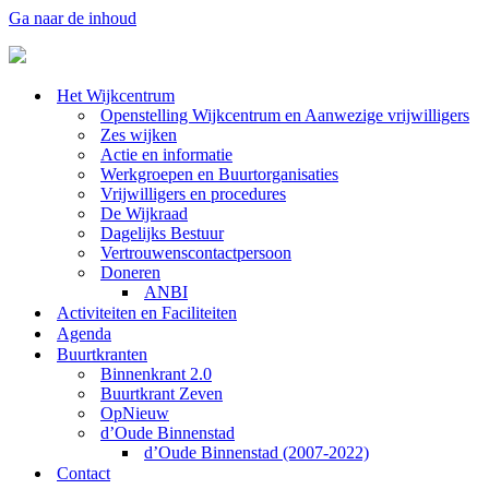
Ga naar de inhoud
Het Wijkcentrum
Openstelling Wijkcentrum en Aanwezige vrijwilligers
Zes wijken
Actie en informatie
Werkgroepen en Buurtorganisaties
Vrijwilligers en procedures
De Wijkraad
Dagelijks Bestuur
Vertrouwenscontactpersoon
Doneren
ANBI
Activiteiten en Faciliteiten
Agenda
Buurtkranten
Binnenkrant 2.0
Buurtkrant Zeven
OpNieuw
d’Oude Binnenstad
d’Oude Binnenstad (2007-2022)
Contact