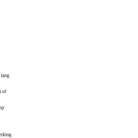
 lang
t of
 op
erking