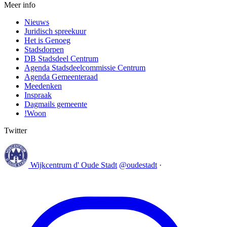
Meer info
Nieuws
Juridisch spreekuur
Het is Genoeg
Stadsdorpen
DB Stadsdeel Centrum
Agenda Stadsdeelcommissie Centrum
Agenda Gemeenteraad
Meedenken
Inspraak
Dagmails gemeente
!Woon
Twitter
Wijkcentrum d' Oude Stadt
@oudestadt
·