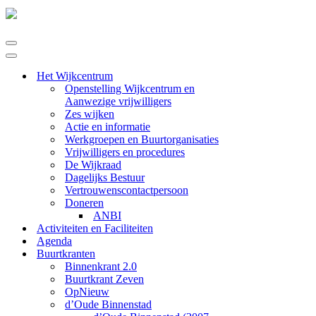
Navigatie
Menu
Navigatie
Menu
Het Wijkcentrum
Openstelling Wijkcentrum en
Aanwezige vrijwilligers
Zes wijken
Actie en informatie
Werkgroepen en Buurtorganisaties
Vrijwilligers en procedures
De Wijkraad
Dagelijks Bestuur
Vertrouwenscontactpersoon
Doneren
ANBI
Activiteiten en Faciliteiten
Agenda
Buurtkranten
Binnenkrant 2.0
Buurtkrant Zeven
OpNieuw
d’Oude Binnenstad