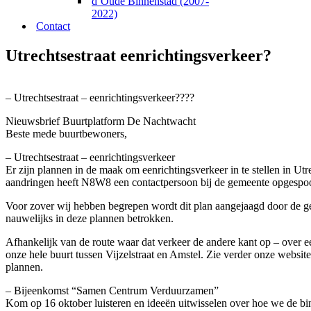
d’Oude Binnenstad (2007-
2022)
Contact
Utrechtsestraat eenrichtingsverkeer?
– Utrechtsestraat – eenrichtingsverkeer????
Nieuwsbrief Buurtplatform De Nachtwacht
Beste mede buurtbewoners,
– Utrechtsestraat – eenrichtingsverkeer
Er zijn plannen in de maak om eenrichtingsverkeer in te stellen in Ut
aandringen heeft N8W8 een contactpersoon bij de gemeente opgespoord
Voor zover wij hebben begrepen wordt dit plan aangejaagd door de ge
nauwelijks in deze plannen betrokken.
Afhankelijk van de route waar dat verkeer de andere kant op – over e
onze hele buurt tussen Vijzelstraat en Amstel. Zie verder onze websit
plannen.
– Bijeenkomst “Samen Centrum Verduurzamen”
Kom op 16 oktober luisteren en ideeën uitwisselen over hoe we de 