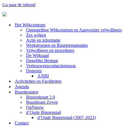
Ga naar de inhoud
Het Wijkcentrum
Openstelling Wijkcentrum en Aanwezige vrijwilligers
Zes wijken
Actie en informatie
Werkgroepen en Buurtorganisaties
Vrijwilligers en procedures
De Wijkraad
Dagelijks Bestuur
Vertrouwenscontactpersoon
Doneren
ANBI
Activiteiten en Faciliteiten
Agenda
Buurtkranten
Binnenkrant 2.0
Buurtkrant Zeven
OpNieuw
d’Oude Binnenstad
d’Oude Binnenstad (2007-2022)
Contact