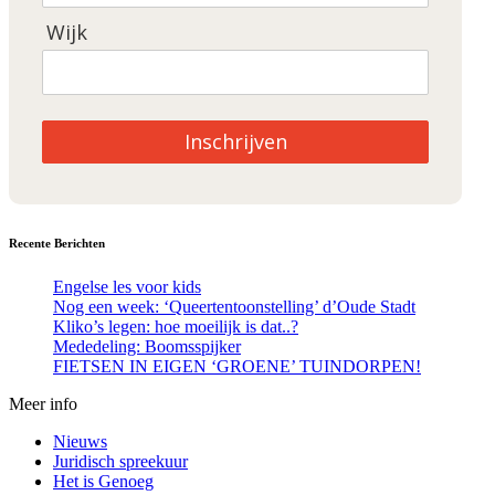
Wijk
Inschrijven
Recente Berichten
Engelse les voor kids
Nog een week: ‘Queertentoonstelling’ d’Oude Stadt
Kliko’s legen: hoe moeilijk is dat..?
Mededeling: Boomsspijker
FIETSEN IN EIGEN ‘GROENE’ TUINDORPEN!
Meer info
Nieuws
Juridisch spreekuur
Het is Genoeg