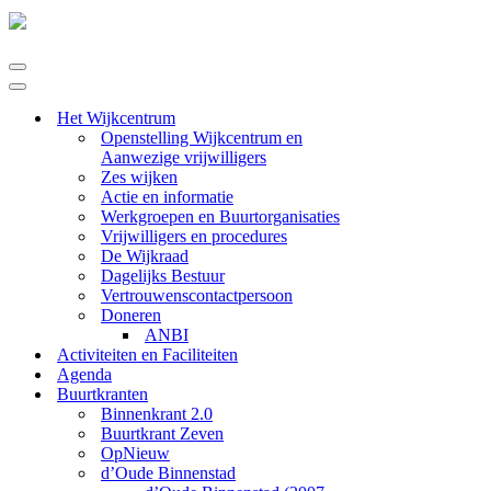
Navigatie
Menu
Navigatie
Menu
Het Wijkcentrum
Openstelling Wijkcentrum en
Aanwezige vrijwilligers
Zes wijken
Actie en informatie
Werkgroepen en Buurtorganisaties
Vrijwilligers en procedures
De Wijkraad
Dagelijks Bestuur
Vertrouwenscontactpersoon
Doneren
ANBI
Activiteiten en Faciliteiten
Agenda
Buurtkranten
Binnenkrant 2.0
Buurtkrant Zeven
OpNieuw
d’Oude Binnenstad