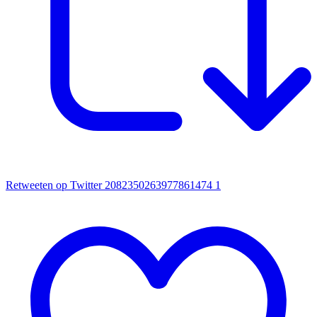
Retweeten op Twitter 2082350263977861474
1