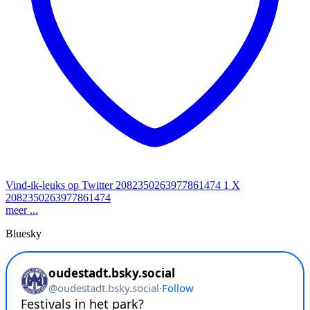
Vind-ik-leuks op Twitter 2082350263977861474
1
X
2082350263977861474
meer ...
Bluesky