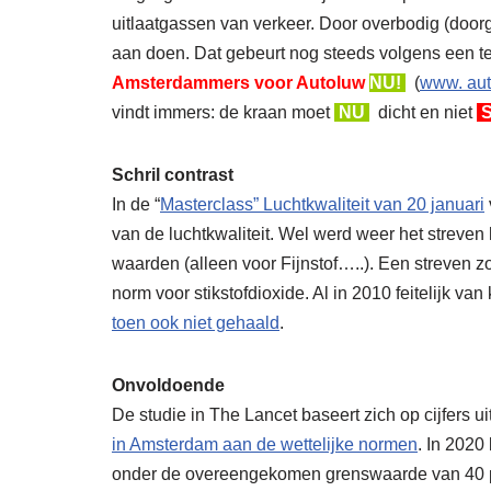
uitlaatgassen van verkeer. Door overbodig (door
aan doen. Dat gebeurt nog steeds volgens een te
Amsterdammers voor Autoluw
NU!
(
www. aut
vindt immers: de kraan moet
NU
dicht en niet
S
Schril contrast
In de “
Masterclass” Luchtkwaliteit van 20 januari
van de luchtkwaliteit. Wel werd weer het streve
waarden (alleen voor Fijnstof…..). Een streven zo
norm voor stikstofdioxide. Al in 2010 feitelijk van
toen ook niet gehaald
.
Onvoldoende
De studie in The Lancet baseert zich op cijfers u
in Amsterdam aan de wettelijke normen
. In 2020
onder de overeengekomen grenswaarde van 40 μg/