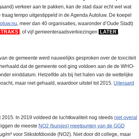
gaand) verkeer aan te pakken, kan de stad daar echt wel wat
 traag tempo uitgestippeld in de Agenda Autoluw. De koepel
oluw.nu
, meer dan 40 organisaties, waaronder d’Oude Stadt)
TRAKS
, of vijf gemeenteraadsverkiezingen
LATER
.
van de gemeente werd nauwelijks gesproken over de toxiciteit
n herhaald dat de gemeente ooit ging voldoen aan de de WHO-
nder einddatum. Hetzelfde als bij het halen van de wettelijke
 kracht, maar niet gehaald, waardoor uitstel tot 2015.
Uiteraard
it 2015. In 2019 voldeed de luchtkwaliteit nog steeds
niet overal
 liggen de meeste
NO2 (buisjes) meetpunten van de GGD
m³ voor Stikstofdioxide (NO2). Niet door dit college, maar