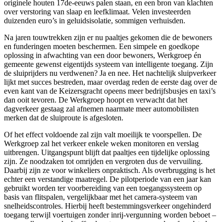
originele houten 17de-eeuws palen staan, en een bron van klachten
over verstoring van slaap en leefklimaat. Velen investeerden
duizenden euro’s in geluidsisolatie, sommigen verhuisden.
Na jaren touwtrekken zijn er nu paaltjes gekomen die de bewoners
en funderingen moeten beschermen. Een simpele en goedkope
oplossing in afwachting van een door bewoners, Werkgroep én
gemeente gewenst eigentijds systeem van intelligente toegang. Zijn
de sluiprijders nu verdwenen? Ja en nee. Het nachtelijk sluipverkeer
lijkt met succes bestreden, maar overdag reden de eerste dag over de
even kant van de Keizersgracht opeens meer bedrijfsbusjes en taxi’s
dan ooit tevoren. De Werkgroep hoopt en verwacht dat het
dagverkeer gestaag zal afnemen naarmate meer automobilisten
merken dat de sluiproute is afgesloten.
Of het effect voldoende zal zijn valt moeilijk te voorspellen. De
Werkgroep zal het verkeer enkele weken monitoren en verslag
uitbrengen. Uitgangspunt blijft dat paaltjes een tijdelijke oplossing
zijn. Ze noodzaken tot omrijden en vergroten dus de vervuiling.
Daarbij zijn ze voor winkeliers onpraktisch. Als overbrugging is het
echter een verstandige maatregel. De pilotperiode van een jaar kan
gebruikt worden ter voorbereiding van een toegangssysteem op
basis van flitspalen, vergelijkbaar met het camera-systeem van
snelheidscontroles. Hierbij heeft bestemmingsverkeer ongehinderd
toegang terwijl voertuigen zonder inrij-vergunning worden beboet –