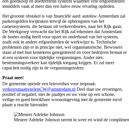
een goedkoop en doeltreffend systeem waarmee vele erfgoedsteden
inmiddels vaak al meer dan een halve eeuw ervaring opdeden.
Het grootste obstakel is van financiële aard: autoluw Amsterdam zal
parkeergelden kwijtraken terwijl de opbrengsten van het
camerasysteem, die bestaan uit verkeersboetes, naar het Rijk gaan.
De Werkgroep verwacht dat het Rijk zal erkennen dat Amsterdam
de boetes nodig heeft voor opzet en onderhoud van het systeem,
zoals ook in andere erfgoedsteden de werkwijze is. Technische
problemen zijn er in principe niet, wel organisatorische. Bewoners
staan al met hun kentekens geregistreerd en voor bedrijven bestaat er
al een systeem voor tijdelijke vergunningen. Ander niet-
bestemmingsverkeer kan tijdelijk toegang krijgen. Er zal meer
capaciteit nodig zijn in de vergunningensfeer.
Praat mee!
De gemeente opende een brievenbus voor inspraak:
verkeersmaatregelenCW@amsterdam.nl
Deel daar uw ervaringen,
positief of negatief, met de paaltjes en uw visie op een schone,
veilige en goed bereikbare woonomgeving met de gemeente en/of
plaats u reactie hieronder.
Meneer Adeleke Johnson neemt in weer en wind de compliment