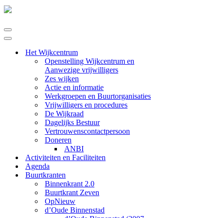
Navigatie
Menu
Navigatie
Menu
Het Wijkcentrum
Openstelling Wijkcentrum en
Aanwezige vrijwilligers
Zes wijken
Actie en informatie
Werkgroepen en Buurtorganisaties
Vrijwilligers en procedures
De Wijkraad
Dagelijks Bestuur
Vertrouwenscontactpersoon
Doneren
ANBI
Activiteiten en Faciliteiten
Agenda
Buurtkranten
Binnenkrant 2.0
Buurtkrant Zeven
OpNieuw
d’Oude Binnenstad