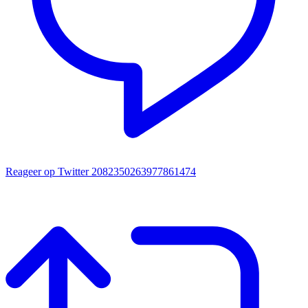
Reageer op Twitter 2082350263977861474