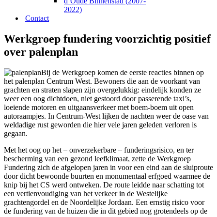
d’Oude Binnenstad (2007-
2022)
Contact
Werkgroep fundering voorzichtig positief
over palenplan
Bij de Werkgroep komen de eerste reacties binnen op
het palenplan Centrum West. Bewoners die aan de voorkant van
grachten en straten slapen zijn overgelukkig: eindelijk konden ze
weer een oog dichtdoen, niet gestoord door passerende taxi’s,
loeiende motoren en uitgaansverkeer met boem-boem uit open
autoraampjes. In Centrum-West lijken de nachten weer de oase van
weldadige rust geworden die hier vele jaren geleden verloren is
gegaan.
Met het oog op het – onverzekerbare – funderingsrisico, en ter
bescherming van een gezond leefklimaat, zette de Werkgroep
Fundering zich de afgelopen jaren in voor een eind aan de sluiproute
door dicht bewoonde buurten en monumentaal erfgoed waarmee de
knip bij het CS werd ontweken. De route leidde naar schatting tot
een vertienvoudiging van het verkeer in de Westelijke
grachtengordel en de Noordelijke Jordaan. Een ernstig risico voor
de fundering van de huizen die in dit gebied nog grotendeels op de