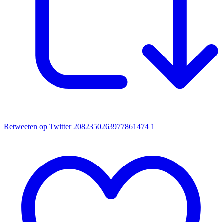
Retweeten op Twitter 2082350263977861474
1