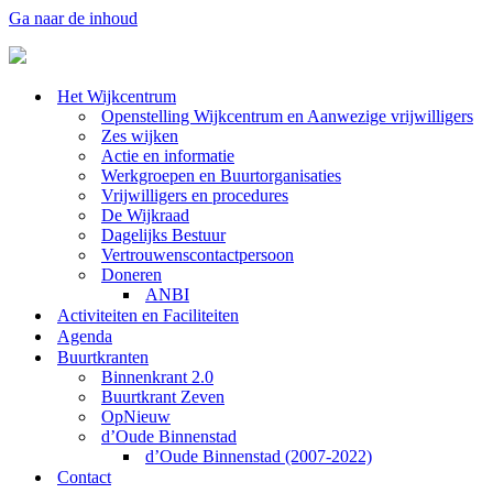
Ga naar de inhoud
Het Wijkcentrum
Openstelling Wijkcentrum en Aanwezige vrijwilligers
Zes wijken
Actie en informatie
Werkgroepen en Buurtorganisaties
Vrijwilligers en procedures
De Wijkraad
Dagelijks Bestuur
Vertrouwenscontactpersoon
Doneren
ANBI
Activiteiten en Faciliteiten
Agenda
Buurtkranten
Binnenkrant 2.0
Buurtkrant Zeven
OpNieuw
d’Oude Binnenstad
d’Oude Binnenstad (2007-2022)
Contact