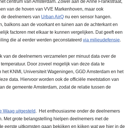
 het centrum van Amsterdam. Zowel aan de Anne Frankstraat,
tuinen van de hoven van VVE Markenhoven, maar ook
n de deelnemers van
Urban AirQ
nu een sensor hangen.
ten, balkons aan de voorkant en tuinen aan de achterkant en
ijk factoren met elkaar te kunnen vergelijken. Dat geeft een
uiling die al eerder werden geconstateerd
via milieudefensie
.
k van de deelnemers verzamelen per minuut data over de
en temperatuur. Door zoveel mogelijk van deze data te
n het KNMI, Universiteit Wageningen, GGD Amsterdam en het
eze data. Hiervoor worden ook de officiële meetstation van
an de gemeente Amsterdam, zodat de relatie tussen de
e Waag uitgesteld
. Het enthousiasme onder de deelnemers
n. Met grote belangstelling hielpen deelnemers met de
de eerste uitkomsten gaan bekijken en kijken wat we hier in de