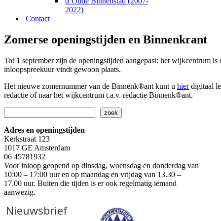
d’Oude Binnenstad (2007-
2022)
Contact
Zomerse openingstijden en Binnenkrant
Tot 1 september zijn de openingstijden aangepast: het wijkcentrum is
inloopspreekuur vindt gewoon plaats.
Het nieuwe zomernummer van de Binnenk®ant kunt u
hier
digitaal 
redactie of naar het wijkcentrum t.a.v. redactie Binnenk®ant.
Zoeken
zoek
Adres en openingstijden
Kerkstraat 123
1017 GE Amsterdam
06 45781932
Voor inloop geopend op dinsdag, woensdag en donderdag van
10:00 – 17:00 uur en op maandag en vrijdag van 13.30 –
17.00 uur. Buiten die tijden is er ook regelmatig iemand
aanwezig.
Nieuwsbrief