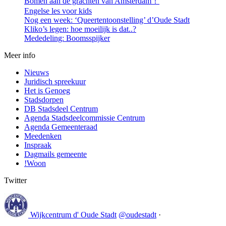
Bomen aan de grachten van Amsterdam！
Engelse les voor kids
Nog een week: ‘Queertentoonstelling’ d’Oude Stadt
Kliko’s legen: hoe moeilijk is dat..?
Mededeling: Boomsspijker
Meer info
Nieuws
Juridisch spreekuur
Het is Genoeg
Stadsdorpen
DB Stadsdeel Centrum
Agenda Stadsdeelcommissie Centrum
Agenda Gemeenteraad
Meedenken
Inspraak
Dagmails gemeente
!Woon
Twitter
Wijkcentrum d' Oude Stadt
@oudestadt
·