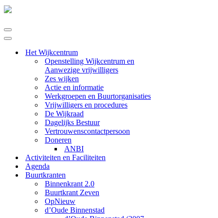
Navigatie
Menu
Navigatie
Menu
Het Wijkcentrum
Openstelling Wijkcentrum en
Aanwezige vrijwilligers
Zes wijken
Actie en informatie
Werkgroepen en Buurtorganisaties
Vrijwilligers en procedures
De Wijkraad
Dagelijks Bestuur
Vertrouwenscontactpersoon
Doneren
ANBI
Activiteiten en Faciliteiten
Agenda
Buurtkranten
Binnenkrant 2.0
Buurtkrant Zeven
OpNieuw
d’Oude Binnenstad