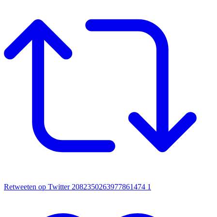
Retweeten op Twitter 2082350263977861474
1