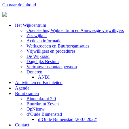
Ga naar de inhoud
Het Wijkcentrum
Openstelling Wijkcentrum en Aanwezige vrijwilligers
Zes wijken
Actie en informatie
Werkgroepen en Buurtorganisaties
Vrijwilligers en procedures
De Wijkraad
Dagelijks Bestuur
Vertrouwenscontactpersoon
Doneren
ANBI
Activiteiten en Faciliteiten
Agenda
Buurtkranten
Binnenkrant 2.0
Buurtkrant Zeven
OpNieuw
d’Oude Binnenstad
d’Oude Binnenstad (2007-2022)
Contact